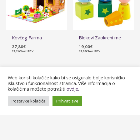
Kovčeg Farma
Blokovi Zaokreni me
27,80
€
19,00
€
22,24
€
bez PDV
15,20
€
bez PDV
Web koristi kolačiće kako bi se osiguralo bolje korisničko
iskustvo i funkcionalnost stranica. Više informacija o
kolačićima možete potražiti
ovdje.
Postavke kolačića
Prihvati sve