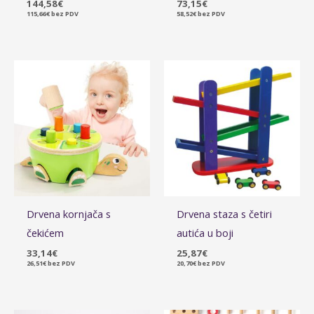
144,58
€
73,15
€
115,66
€
bez PDV
58,52
€
bez PDV
Drvena kornjača s
Drvena staza s četiri
čekićem
autića u boji
33,14
€
25,87
€
26,51
€
bez PDV
20,70
€
bez PDV