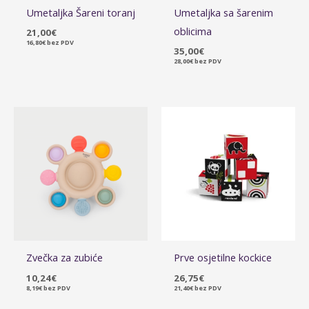
Umetaljka Šareni toranj
Umetaljka sa šarenim
oblicima
21,00
€
16,80
€
bez PDV
35,00
€
28,00
€
bez PDV
Zvečka za zubiće
Prve osjetilne kockice
10,24
€
26,75
€
8,19
€
bez PDV
21,40
€
bez PDV