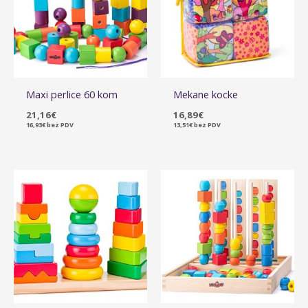
Maxi perlice 60 kom
Mekane kocke
21,16
€
16,89
€
16,93
€
bez PDV
13,51
€
bez PDV