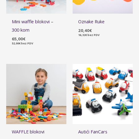
Mini waffle blokovi –
Oznake Ruke
300 kom
20,40
€
16,32
€
bez PDV
65,00
€
52,00
€
bez PDV
WAFFLE blokovi
Autići FanCars