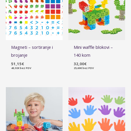
Magneti – sortiranje i
Mini waffle blokovi –
brojanje
140 kom
51,15
€
32,00
€
40,92
€
bez PDV
25,60
€
bez PDV