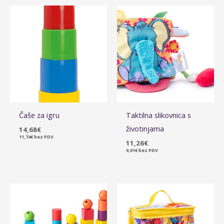
Čaše za igru
Taktilna slikovnica s
životinjama
14,68
€
11,74
€
bez PDV
11,26
€
9,01
€
bez PDV