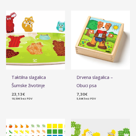
Taktilna slagalica
Drvena slagalica –
Šumske životinje
Obuci psa
23,13
€
7,30
€
18,50
€
bez PDV
5,84
€
bez PDV