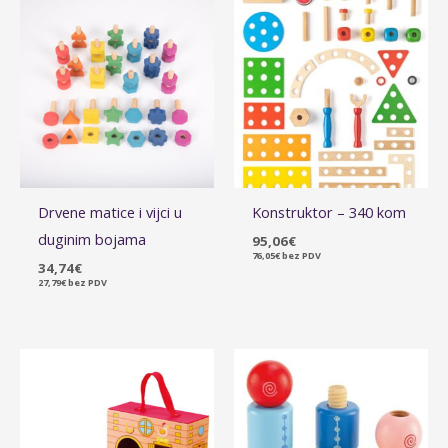
Drvene matice i vijci u
Konstruktor – 340 kom
duginim bojama
95,06
€
76,05
€
bez PDV
34,74
€
27,79
€
bez PDV