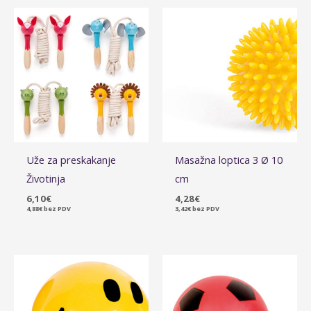
Uže za preskakanje
Masažna loptica 3 Ø 10
Životinja
cm
6,10
€
4,28
€
4,88
€
bez PDV
3,42
€
bez PDV