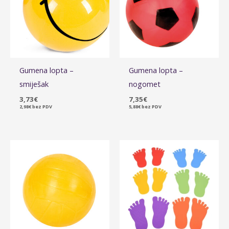
Gumena lopta –
Gumena lopta –
smiješak
nogomet
3,73
€
7,35
€
2,98
€
bez PDV
5,88
€
bez PDV