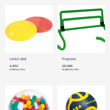
Leteći disk
Prepona
4,93
€
20,08
€
3,94
€
bez PDV
16,06
€
bez PDV