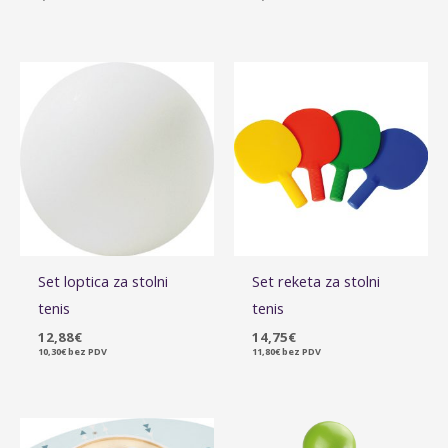
Set loptica za stolni
Set reketa za stolni
tenis
tenis
12,88
€
14,75
€
10,30
€
bez PDV
11,80
€
bez PDV