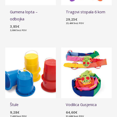
Gumena lopta –
Tragovi stopala 6 kom
odbojka
29,25
€
23,40
€
bez PDV
3,85
€
3,08
€
bez PDV
Štule
Vodilica Gusjenica
9,28
€
64,60
€
7,42
€
bez PDV
51,68
€
bez PDV