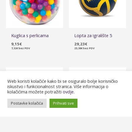
Kuglica s perlicama
Lopta za igralište 5
9,15
€
29,23
€
7,32
€
bez PDV
23,38
€
bez PDV
Web koristi kolačiće kako bi se osiguralo bolje korisničko
iskustvo i funkcionalnost stranica. Više informacija o
kolačićima možete potražiti
ovdje.
Postavke kolačića
Prihvati sve