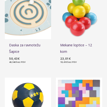
Daska za ravnotežu
Mekane loptice – 12
Šapice
kom
50,43
€
23,01
€
40,34
€
bez PDV
18,41
€
bez PDV