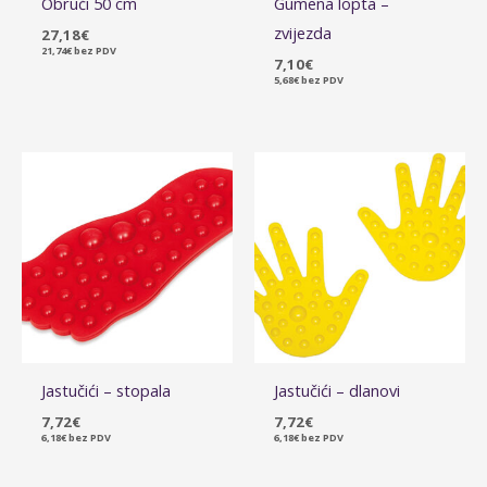
Obruči 50 cm
Gumena lopta –
zvijezda
27,18
€
21,74
€
bez PDV
7,10
€
5,68
€
bez PDV
Jastučići – stopala
Jastučići – dlanovi
7,72
€
7,72
€
6,18
€
bez PDV
6,18
€
bez PDV