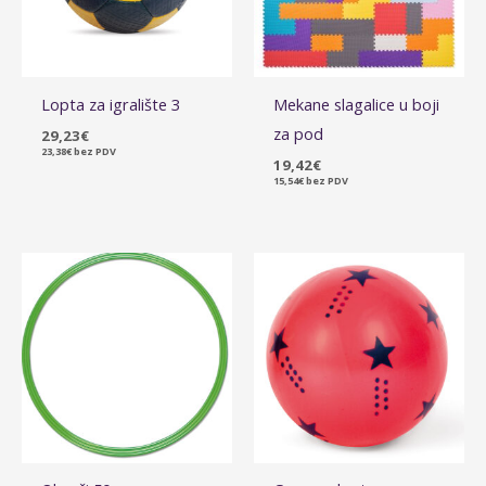
Lopta za igralište 3
Mekane slagalice u boji
za pod
29,23
€
23,38
€
bez PDV
19,42
€
15,54
€
bez PDV