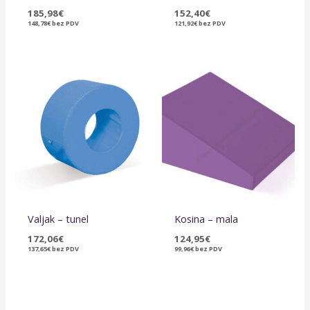
185,98
€
152,40
€
148,78
€
bez PDV
121,92
€
bez PDV
Valjak – tunel
Kosina – mala
172,06
€
124,95
€
137,65
€
bez PDV
99,96
€
bez PDV