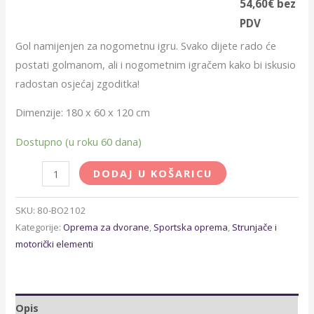
54,60
€
bez
PDV
Gol namijenjen za nogometnu igru. Svako dijete rado će
postati golmanom, ali i nogometnim igračem kako bi iskusio
radostan osjećaj zgoditka!
Dimenzije: 180 x 60 x 120 cm
Dostupno (u roku 60 dana)
DODAJ U KOŠARICU
SKU:
80-BO2102
Kategorije:
Oprema za dvorane
,
Sportska oprema
,
Strunjače i
motorički elementi
Opis