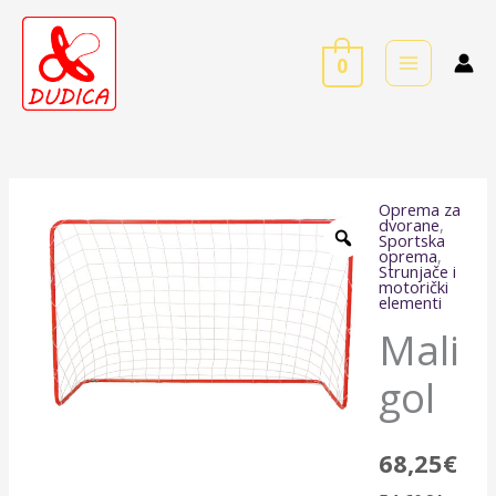
Skip
to
0
content
Oprema za
Mali
dvorane
,
Sportska
gol
oprema
,
Strunjače i
količina
motorički
elementi
Mali
gol
68,25
€