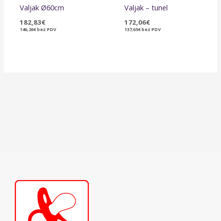
Valjak Ø60cm
Valjak – tunel
182,83
€
172,06
€
146,26
€
bez PDV
137,65
€
bez PDV