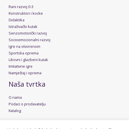
Rani razvoj 0-3
Konstruktori i kocke
Didaktika
Istraživački kutak
Senzomotorički razvoj
Socioemocionalni razvoj
Igre na otvorenom
Sportska oprema
Likovni i glazbeni kutak
Imitativne igre
Namještaj i oprema
Naša tvrtka
O nama
Podaci o prodavatelju
Katalog