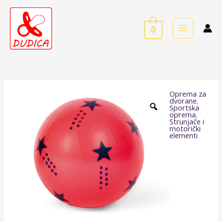
Skip
to
0
content
Oprema za
Gumena
dvorane
,
Sportska
lopta
oprema
,
Strunjače i
-
motorički
elementi
zvijezda
količina