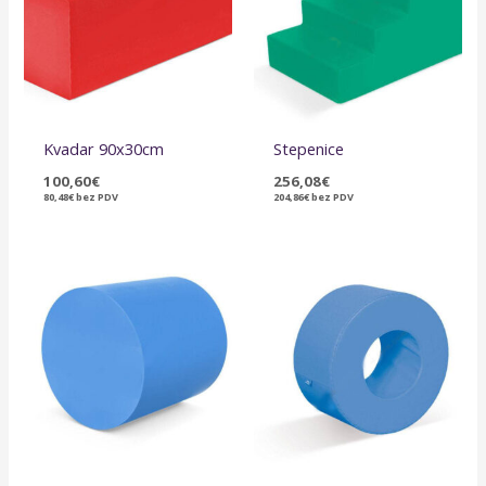
Kvadar 90x30cm
Stepenice
100,60
€
256,08
€
80,48
€
bez PDV
204,86
€
bez PDV