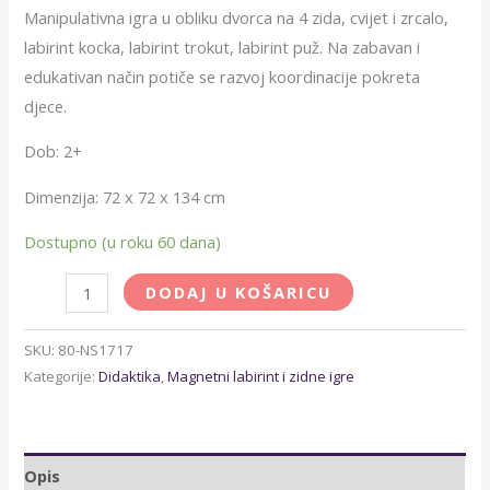
Manipulativna igra u obliku dvorca na 4 zida, cvijet i zrcalo,
labirint kocka, labirint trokut, labirint puž. Na zabavan i
edukativan način potiče se razvoj koordinacije pokreta
djece.
Dob: 2+
Dimenzija: 72 x 72 x 134 cm
Dostupno (u roku 60 dana)
DODAJ U KOŠARICU
SKU:
80-NS1717
Kategorije:
Didaktika
,
Magnetni labirint i zidne igre
Opis