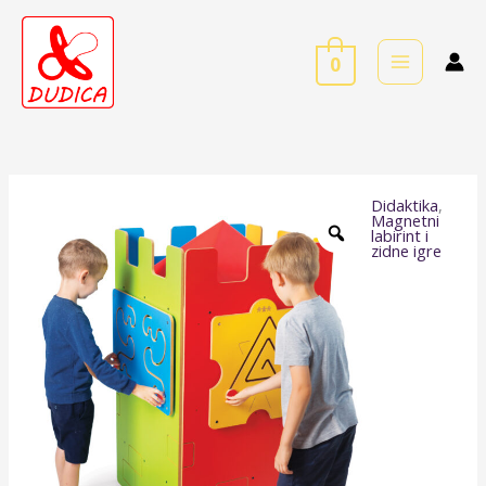
Skip
to
0
content
Didaktika
,
Četverostrana
Magnetni
labirint i
manipulativna
zidne igre
igra
-
Dvorac
količina