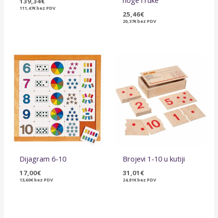
noge i ruke
139,34
€
111,47
€
bez PDV
25,46
€
20,37
€
bez PDV
Dijagram 6-10
Brojevi 1-10 u kutiji
17,00
€
31,01
€
13,60
€
bez PDV
24,81
€
bez PDV