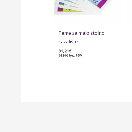
Teme za malo stolno
kazalište
81,21
€
64,97
€
bez PDV