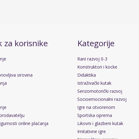
 za korisnike
Kategorije
anje
Rani razvoj 0-3
Konstruktori i kocke
novljiva sirovina
Didaktika
anja
Istraživački kutak
Senzomotorički razvoj
Socioemocionalni razvoj
pnje
Igre na otvorenom
prodavatelju
Sportska oprema
igurnosti online plaćanja
Likovni i glazbeni kutak
Imitativne igre