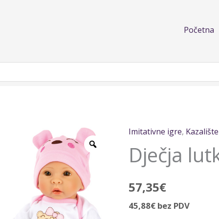
Početna
Imitativne igre
,
Kazalište
Dječja
Dječja lut
lutka
Marie
količina
57,35
€
45,88
€
bez PDV