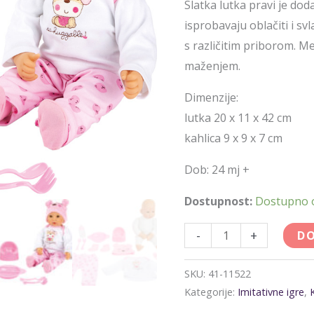
Slatka lutka pravi je doda
isprobavaju oblačiti i sv
s različitim priborom. M
maženjem.
Dimenzije:
lutka 20 x 11 x 42 cm
kahlica 9 x 9 x 7 cm
Dob: 24 mj +
Dostupnost:
Dostupno
-
+
DO
SKU:
41-11522
Kategorije:
Imitativne igre
,