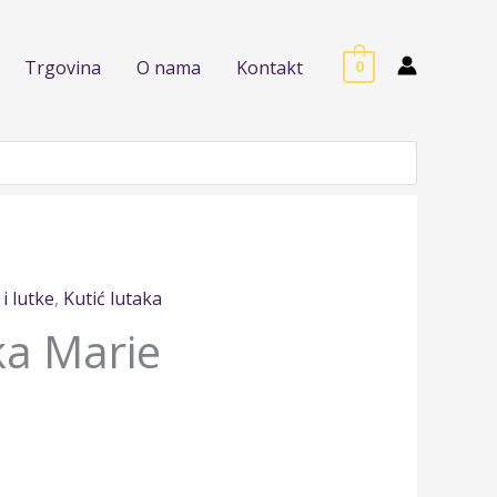
Trgovina
O nama
Kontakt
0
 i lutke
,
Kutić lutaka
ka Marie