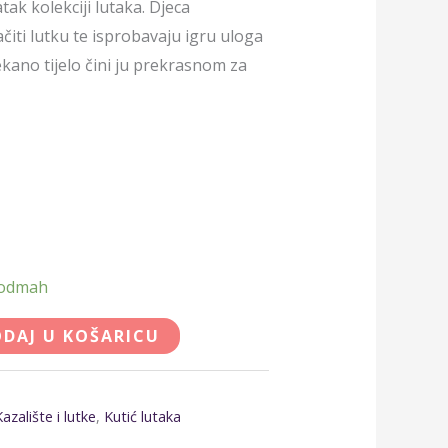
tak kolekciji lutaka. Djeca
lačiti lutku te isprobavaju igru uloga
ekano tijelo čini ju prekrasnom za
 odmah
DAJ U KOŠARICU
Kazalište i lutke
,
Kutić lutaka