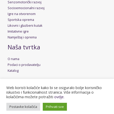
Senzomotorički razvoj
Socioemocionalni razvoj
Igre na otvorenom
Sportska oprema
Likovni i glazbeni kutak
Imitativne igre
Namještaj i oprema
Naša tvrtka
O nama
Podaci o prodavatelju
Katalog
Web koristi kolačiće kako bi se osiguralo bolje korisničko
iskustvo i funkcionalnost stranica. Više informacija o
Copyright © 2026 Dudica | Powered by
Stolarija Rusan
kolačićima možete potražiti
ovdje.
Postavke kolačića
Prihvati sve