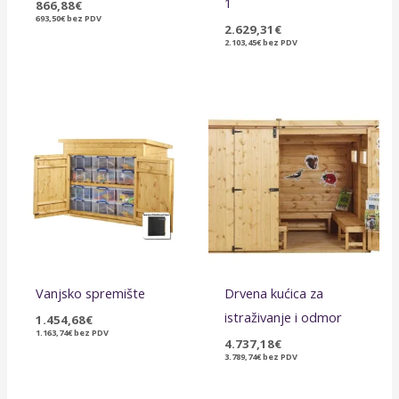
1
866,88
€
693,50
€
bez PDV
2.629,31
€
2.103,45
€
bez PDV
Vanjsko spremište
Drvena kućica za
istraživanje i odmor
1.454,68
€
1.163,74
€
bez PDV
4.737,18
€
3.789,74
€
bez PDV