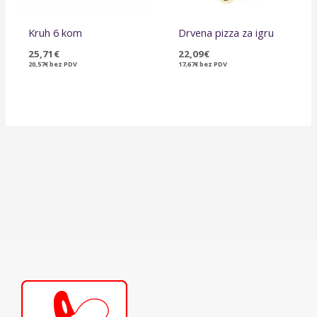
Kruh 6 kom
Drvena pizza za igru
25,71
€
22,09
€
20,57
€
bez PDV
17,67
€
bez PDV