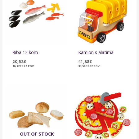
Riba 12 kom
Kamion s alatima
20,52
€
41,88
€
16,42
€
bez PDV
33,50
€
bez PDV
OUT OF STOCK