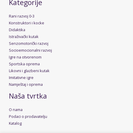
Kategorije
Rani razvoj 0-3
Konstruktori i kocke
Didaktika
Istraživački kutak
Senzomotorički razvoj
Socioemocionalni razvoj
Igre na otvorenom
Sportska oprema
Likovni i glazbeni kutak
Imitativne igre
Namještaj i oprema
Naša tvrtka
O nama
Podaci o prodavatelju
Katalog