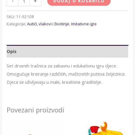
-
+
DODAJ U KOŠARICU
SKU:
11-92108
Kategorije:
Autići, vlakovi i životinje
,
Imitativne igre
Opis
Set drvenih tračnica za zabavnu i edukativnu igru djece.
Omogućuje kreiranje različitih, maštovitih puteva željeznice.
Djeca se uživljavaju u male, kreativne graditelje.
Povezani proizvodi