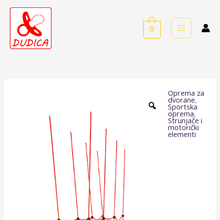
Skip
to
0
content
Oprema za
Drveni
dvorane
,
Sportska
most
oprema
,
Strunjače i
količina
motorički
elementi