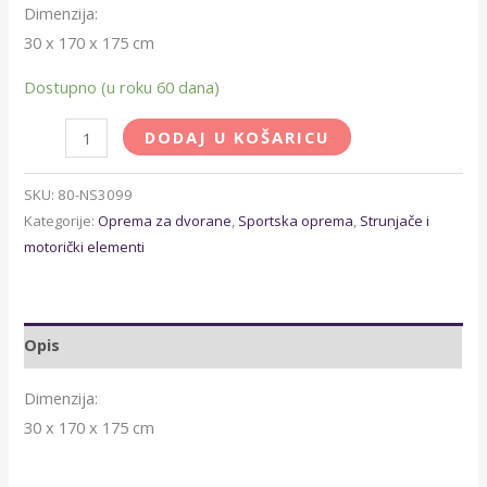
Dimenzija:
30 x 170 x 175 cm
Dostupno (u roku 60 dana)
DODAJ U KOŠARICU
SKU:
80-NS3099
Kategorije:
Oprema za dvorane
,
Sportska oprema
,
Strunjače i
motorički elementi
Opis
Dimenzija:
30 x 170 x 175 cm