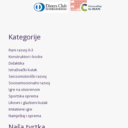
Kategorije
Rani razvoj 0-3
Konstruktori i kocke
Didaktika
Istraživački kutak
Senzomotorički razvoj
Socioemocionalni razvoj
Igre na otvorenom
Sportska oprema
Likovni i glazbeni kutak
Imitativne igre
Namještaj i oprema
Naša tvrtka