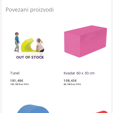
Povezani proizvodi
OUT OF STOCK
Tunel
Kvadar 60 x 30 cm
181,48
€
108,43
€
145,18
€
bez PDV
86,74
€
bez PDV