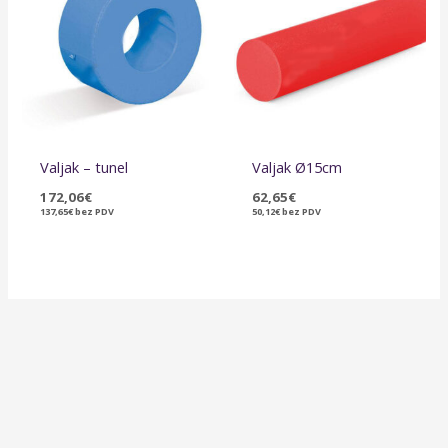
Valjak – tunel
Valjak Ø15cm
172,06
€
62,65
€
137,65
€
bez PDV
50,12
€
bez PDV