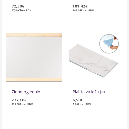
72,30
€
181,42
€
57,84
€
bez PDV
145,14
€
bez PDV
Zidno ogledalo
Plahta za ležaljku
277,10
€
6,50
€
221,68
€
bez PDV
5,20
€
bez PDV