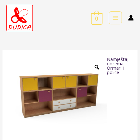
Skip
to
0
content
Namještaj i
Dudica
oprema
,
Ormari i
set
police
Lipa
količina