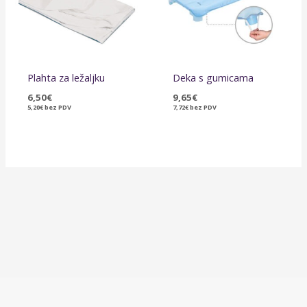
Plahta za ležaljku
Deka s gumicama
6,50
€
9,65
€
5,20
€
bez PDV
7,72
€
bez PDV