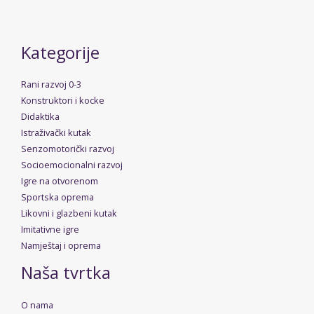
Kategorije
Rani razvoj 0-3
Konstruktori i kocke
Didaktika
Istraživački kutak
Senzomotorički razvoj
Socioemocionalni razvoj
Igre na otvorenom
Sportska oprema
Likovni i glazbeni kutak
Imitativne igre
Namještaj i oprema
Naša tvrtka
O nama