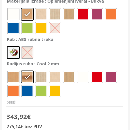
Materijala izrade
: Oplemenjeni iveral - Bukva
Rub
: ABS rubna traka
Radijus ruba
: Cool 2 mm
OBRIŠI
343,92
€
275,14
€
bez PDV