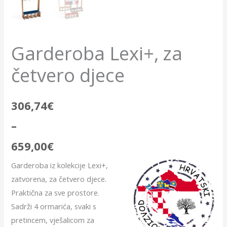
the
product
Garderoba Lexi+, za
configurator
četvero djece
(next
element)
306,74
€
–
659,00
€
Garderoba iz kolekcije Lexi+,
zatvorena, za četvero djece.
Praktična za sve prostore.
Sadrži 4 ormarića, svaki s
pretincem, vješalicom za