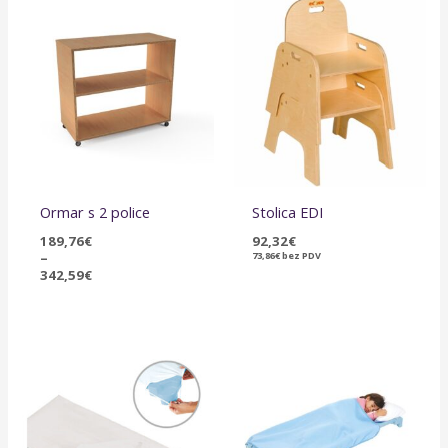
Raspon
cijena:
od
189,76€
do
342,59€
Ormar s 2 police
Stolica EDI
189,76
€
92,32
€
–
73,86
€
bez PDV
342,59
€