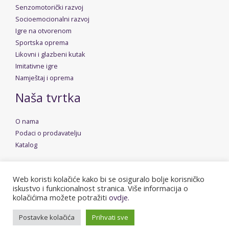
Senzomotorički razvoj
Socioemocionalni razvoj
Igre na otvorenom
Sportska oprema
Likovni i glazbeni kutak
Imitativne igre
Namještaj i oprema
Naša tvrtka
O nama
Podaci o prodavatelju
Katalog
Web koristi kolačiće kako bi se osiguralo bolje korisničko
iskustvo i funkcionalnost stranica. Više informacija o
Copyright © 2026 Dudica | Powered by
Stolarija Rusan
kolačićima možete potražiti
ovdje.
Postavke kolačića
Prihvati sve