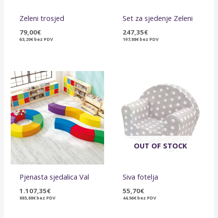
Zeleni trosjed
Set za sjedenje Zeleni
79,00
€
247,35
€
63,20
€
bez PDV
197,88
€
bez PDV
OUT OF STOCK
Pjenasta sjedalica Val
Siva fotelja
1.107,35
€
55,70
€
885,88
€
bez PDV
44,56
€
bez PDV