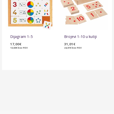
Dijagram 1-5
Brojevi 1-10 u kutiji
17,00
€
31,01
€
13,60
€
bez PDV
24,81
€
bez PDV