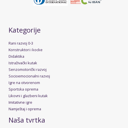
Kategorije
Rani razvoj 0-3
Konstruktori i kocke
Didaktika
Istraživački kutak
Senzomotorički razvoj
Socioemocionalni razvoj
Igre na otvorenom
Sportska oprema
Likovni i glazbeni kutak
Imitativne igre
Namještaj i oprema
Naša tvrtka