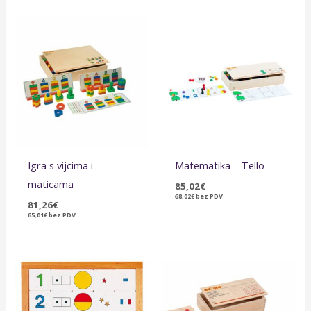
Igra s vijcima i
Matematika – Tello
maticama
85,02
€
68,02
€
bez PDV
81,26
€
65,01
€
bez PDV