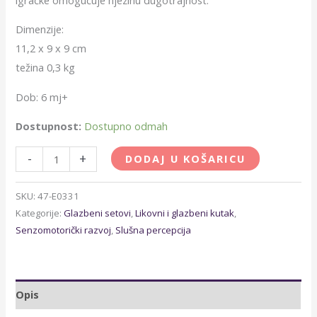
Dimenzije:
11,2 x 9 x 9 cm
težina 0,3 kg
Dob: 6 mj+
Dostupnost:
Dostupno odmah
-
+
DODAJ U KOŠARICU
SKU:
47-E0331
Kategorije:
Glazbeni setovi
,
Likovni i glazbeni kutak
,
Senzomotorički razvoj
,
Slušna percepcija
Opis