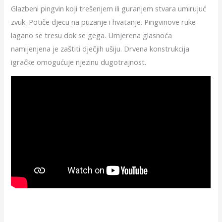
Glazbeni pingvin koji trešenjem ili guranjem stvara umirujuć
zvuk. Potiče djecu na puzanje i hvatanje. Pingvinove ruke
lagano se tresu dok se gega. Umjerena glasnoća
namijenjena je zaštiti dječjih ušiju. Drvena konstrukcija
igračke omogućuje njezinu dugotrajnost.