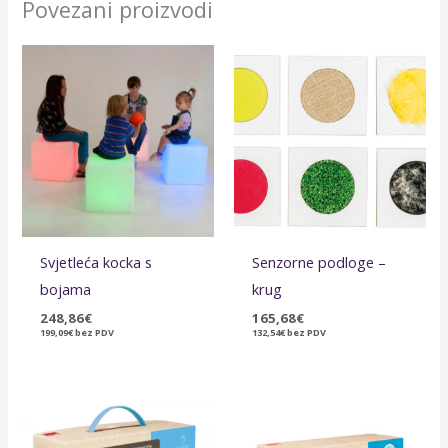
Povezani proizvodi
Svjetleća kocka s
Senzorne podloge –
bojama
krug
248,86
€
165,68
€
199,09
€
bez PDV
132,54
€
bez PDV