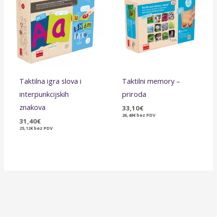
Taktilna igra slova i
Taktilni memory –
interpunkcijskih
priroda
znakova
33,10
€
26,48
€
bez PDV
31,40
€
25,12
€
bez PDV