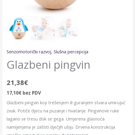
Senzomotorički razvoj
,
Slušna percepcija
Glazbeni pingvin
21,38
€
17,10
€
bez PDV
Glazbeni pingvin koji trešenjem ili guranjem stvara umirujuć
zvuk. Potiče djecu na puzanje i hvatanje. Pingvinove ruke
lagano se tresu dok se gega. Umjerena glasnoća
namijenjena je zaštiti dječjih ušiju. Drvena konstrukcija
igračke omogućuje njezinu dugotrajnost.