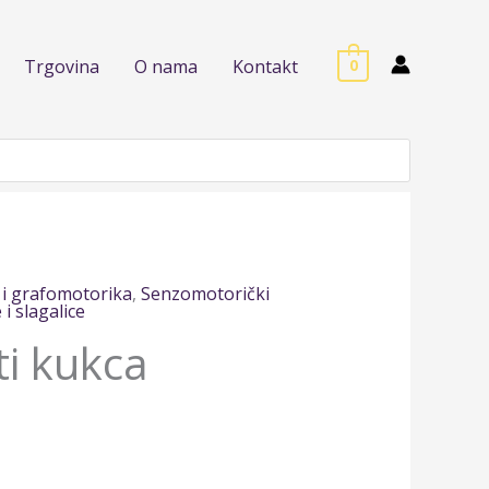
Trgovina
O nama
Kontakt
0
 i grafomotorika
,
Senzomotorički
i slagalice
ti kukca