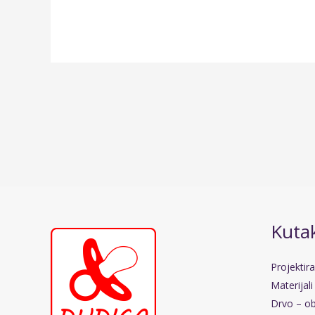
Kutak
Projektir
Materijali
Drvo – ob