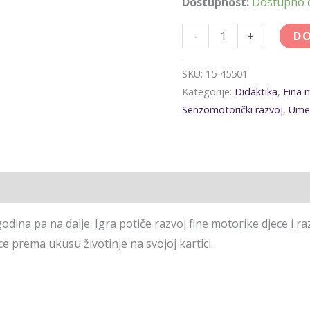
Dostupnost:
Dostupno
-
+
DO
SKU:
15-45501
Kategorije:
Didaktika
,
Fina 
Senzomotorički razvoj
,
Umet
godina pa na dalje. Igra potiče razvoj fine motorike djece i r
e prema ukusu životinje na svojoj kartici.