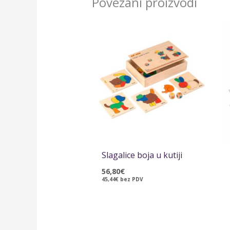
Povezani proizvodi
Slagalice boja u kutiji
56,80
€
45,44
€
bez PDV