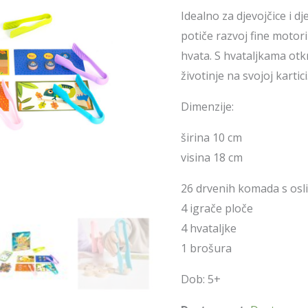
Idealno za djevojčice i d
potiče razvoj fine motori
hvata. S hvataljkama ot
životinje na svojoj kartici
Dimenzije:
širina 10 cm
visina 18 cm
26 drvenih komada s os
4 igrače ploče
4 hvataljke
1 brošura
Dob: 5+