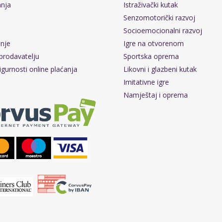
anja
Istraživački kutak
Senzomotorički razvoj
Socioemocionalni razvoj
pnje
Igre na otvorenom
prodavatelju
Sportska oprema
igurnosti online plaćanja
Likovni i glazbeni kutak
Imitativne igre
Namještaj i oprema