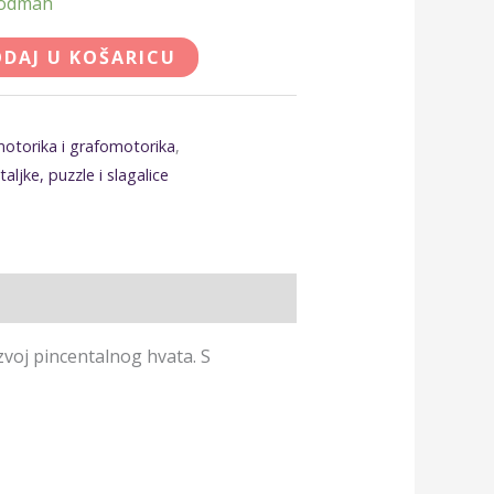
 odmah
DAJ U KOŠARICU
motorika i grafomotorika
,
aljke, puzzle i slagalice
azvoj pincentalnog hvata. S