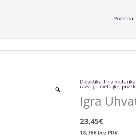
Početna
Didaktika
,
Fina motorika
Igra
razvoj
,
Umetaljke, puzzle 
Uhvati
Igra Uhva
kukca
količina
23,45
€
18,76
€
bez PDV