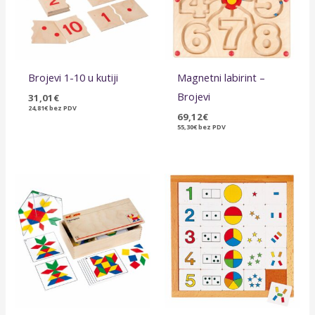
Brojevi 1-10 u kutiji
Magnetni labirint –
Brojevi
31,01
€
24,81
€
bez PDV
69,12
€
55,30
€
bez PDV