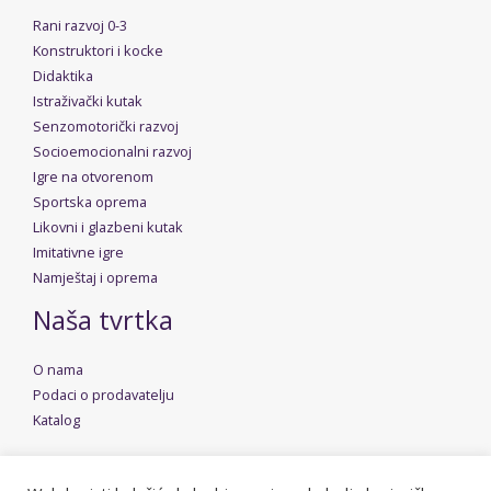
Rani razvoj 0-3
Konstruktori i kocke
Didaktika
Istraživački kutak
Senzomotorički razvoj
Socioemocionalni razvoj
Igre na otvorenom
Sportska oprema
Likovni i glazbeni kutak
Imitativne igre
Namještaj i oprema
Naša tvrtka
O nama
Podaci o prodavatelju
Katalog