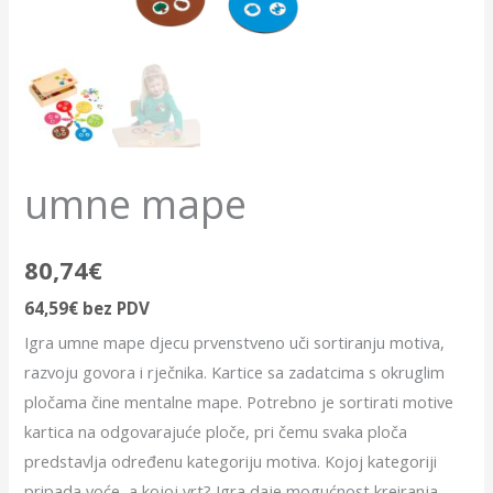
umne mape
80,74
€
64,59
€
bez PDV
Igra umne mape djecu prvenstveno uči sortiranju motiva,
razvoju govora i rječnika. Kartice sa zadatcima s okruglim
pločama čine mentalne mape. Potrebno je sortirati motive
kartica na odgovarajuće ploče, pri čemu svaka ploča
predstavlja određenu kategoriju motiva. Kojoj kategoriji
pripada voće, a kojoj vrt? Igra daje mogućnost kreiranja