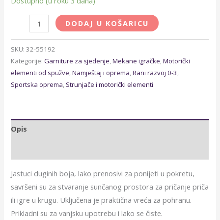
Dostupno (u roku 3 dana)
DODAJ U KOŠARICU
SKU:
32-55192
Kategorije:
Garniture za sjedenje
,
Mekane igračke
,
Motorički
elementi od spužve
,
Namještaj i oprema
,
Rani razvoj 0-3
,
Sportska oprema
,
Strunjače i motorički elementi
Opis
Dodatne informacije
Jastuci duginih boja, lako prenosivi za ponijeti u pokretu,
savršeni su za stvaranje sunčanog prostora za pričanje priča
ili igre u krugu. Uključena je praktična vreća za pohranu.
Prikladni su za vanjsku upotrebu i lako se čiste.