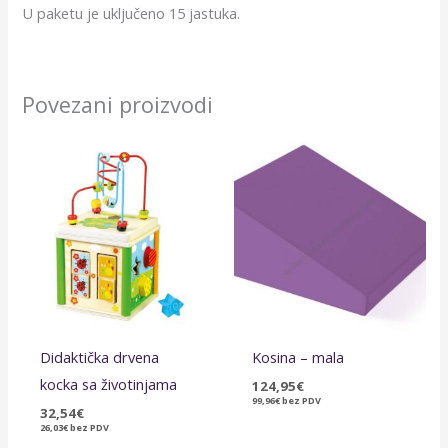
U paketu je uključeno 15 jastuka.
Povezani proizvodi
Didaktička drvena
Kosina – mala
kocka sa životinjama
124,95
€
99,96
€
bez PDV
32,54
€
26,03
€
bez PDV