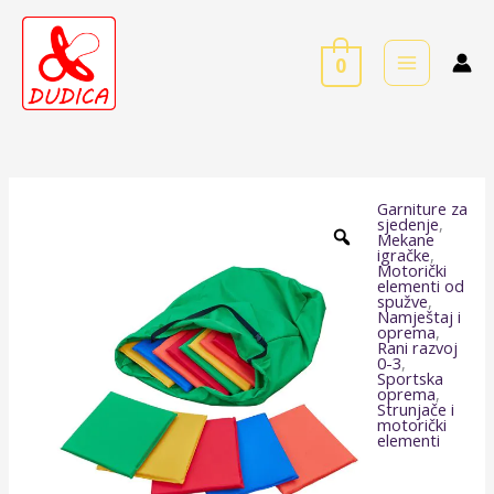
Skip
to
0
content
Garniture za
Jastuci
sjedenje
,
Mekane
Duga
igračke
,
Motorički
količina
elementi od
spužve
,
Namještaj i
oprema
,
Rani razvoj
0-3
,
Sportska
oprema
,
Strunjače i
motorički
elementi