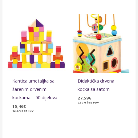
Kantica umetaljka sa
Didaktička drvena
šarenim drvenim
kocka sa satom
kockama – 50 dijelova
27,59
€
22,07
€
bez PDV
15,46
€
12,37
€
bez PDV