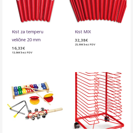
Kist za temperu
Kist MIX
veličine 20 mm
32,38
€
25,90
€
bez PDV
16,33
€
13,06
€
bez PDV