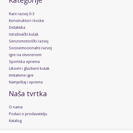
Kategorije
Rani razvoj 0-3
Konstruktori i kocke
Didaktika
Istraživački kutak
Senzomotorički razvoj
Socioemocionalni razvoj
Igre na otvorenom
Sportska oprema
Likovni i glazbeni kutak
Imitativne igre
Namještaj i oprema
Naša tvrtka
O nama
Podaci o prodavatelju
Katalog