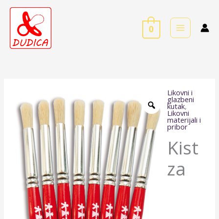
Skip
to
0
content
Likovni i
Kist
glazbeni
kutak
,
za
Likovni
materijali i
temperu
pribor
veličine
Kist
8
mm
za
količina