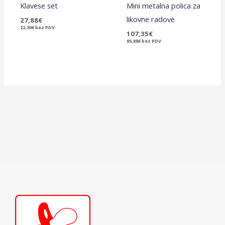
Klavese set
Mini metalna polica za
likovne radove
27,88
€
22,30
€
bez PDV
107,35
€
85,88
€
bez PDV