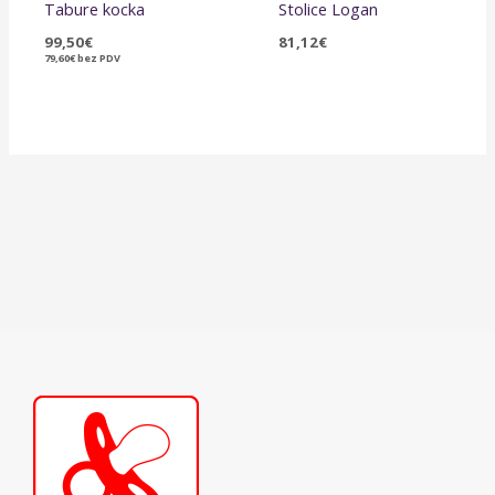
Tabure kocka
Stolice Logan
99,50
€
81,12
€
79,60
€
bez PDV