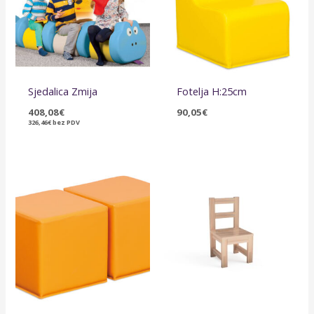
Sjedalica Zmija
Fotelja H:25cm
408,08
€
90,05
€
326,46
€
bez PDV