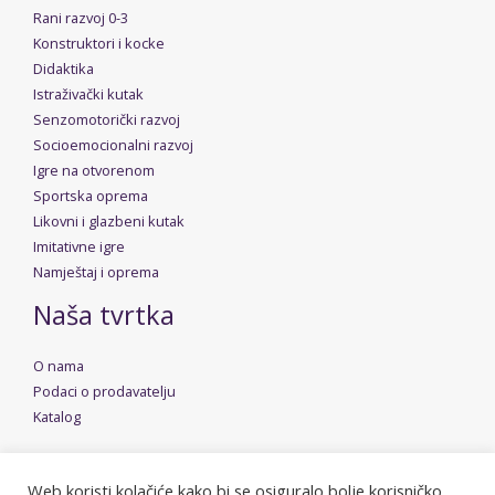
Rani razvoj 0-3
Konstruktori i kocke
Didaktika
Istraživački kutak
Senzomotorički razvoj
Socioemocionalni razvoj
Igre na otvorenom
Sportska oprema
Likovni i glazbeni kutak
Imitativne igre
Namještaj i oprema
Naša tvrtka
O nama
Podaci o prodavatelju
Katalog
Web koristi kolačiće kako bi se osiguralo bolje korisničko