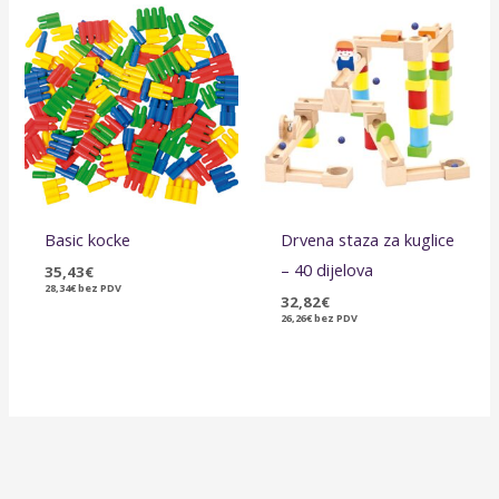
Basic kocke
Drvena staza za kuglice
– 40 dijelova
35,43
€
28,34
€
bez PDV
32,82
€
26,26
€
bez PDV