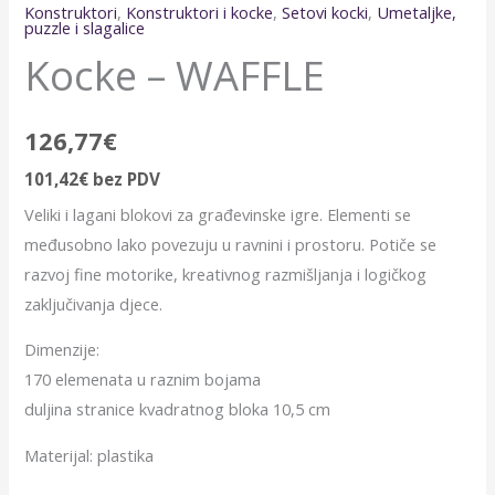
Konstruktori
,
Konstruktori i kocke
,
Setovi kocki
,
Umetaljke,
puzzle i slagalice
Kocke – WAFFLE
126,77
€
101,42
€
bez PDV
Veliki i lagani blokovi za građevinske igre. Elementi se
međusobno lako povezuju u ravnini i prostoru. Potiče se
razvoj fine motorike, kreativnog razmišljanja i logičkog
zaključivanja djece.
Dimenzije:
170 elemenata u raznim bojama
duljina stranice kvadratnog bloka 10,5 cm
Materijal: plastika