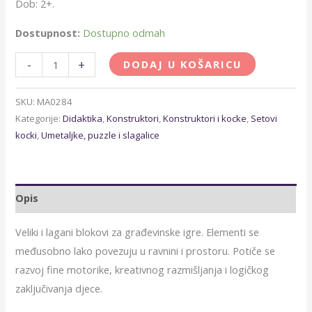
Dob: 2+.
Dostupnost:
Dostupno odmah
-
+
DODAJ U KOŠARICU
SKU:
MA0284
Kategorije:
Didaktika
,
Konstruktori
,
Konstruktori i kocke
,
Setovi
kocki
,
Umetaljke, puzzle i slagalice
Opis
Veliki i lagani blokovi za građevinske igre. Elementi se
međusobno lako povezuju u ravnini i prostoru. Potiče se
razvoj fine motorike, kreativnog razmišljanja i logičkog
zaključivanja djece.