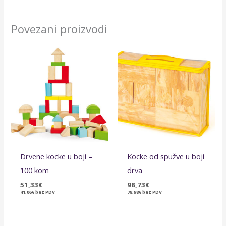
Povezani proizvodi
Drvene kocke u boji –
Kocke od spužve u boji
100 kom
drva
51,33
€
98,73
€
41,06
€
bez PDV
78,98
€
bez PDV