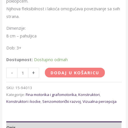
poklopcem.
Njihova fleksibilnost i lakoća omogućava povezivanje sa svih
strana.
Dimenzije:
8 cm – pahuljica
Dob: 3+
Dostupnost:
Dostupno odmah
-
+
DODAJ U KOŠARICU
SKU:
15-94013
Kategorije:
Fina motorika i grafomotorika
,
Konstruktori
,
Konstruktori i kocke
,
Senzomotorički razvoj
,
Vizualna percepcija
Opis