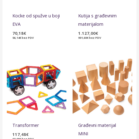
Kocke od spužve u boji
Kutija s građevnim
EVA
materijalom
70,18
€
1.127,00
€
56,14
€
bez PDV
901,60
€
bez PDV
Transformer
Građevni materijal
MINI
117,48
€
93,98
€
bez PDV