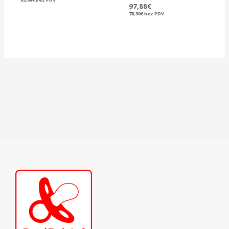
97,88
€
78,30
€
bez PDV