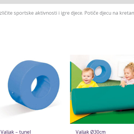
ičite sportske aktivnosti i igre djece. Potiče djecu na kreta
Valjak – tunel
Valjak Ø30cm