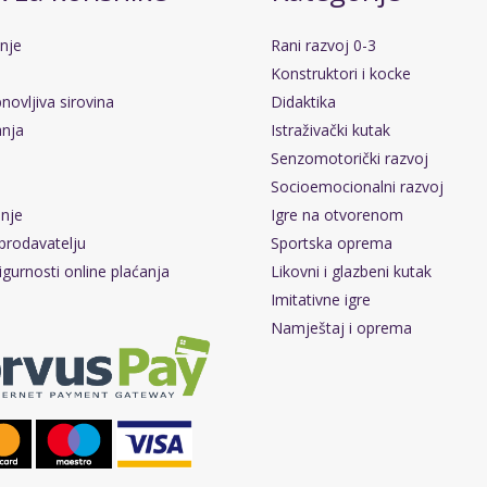
anje
Rani razvoj 0-3
Konstruktori i kocke
novljiva sirovina
Didaktika
anja
Istraživački kutak
Senzomotorički razvoj
Socioemocionalni razvoj
pnje
Igre na otvorenom
prodavatelju
Sportska oprema
igurnosti online plaćanja
Likovni i glazbeni kutak
Imitativne igre
Namještaj i oprema