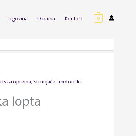
Trgovina
O nama
Kontakt
0
rtska oprema
,
Strunjače i motorički
a lopta