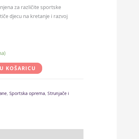
jena za različite sportske
otiče djecu na kretanje i razvoj
na)
 U KOŠARICU
ane
,
Sportska oprema
,
Strunjače i