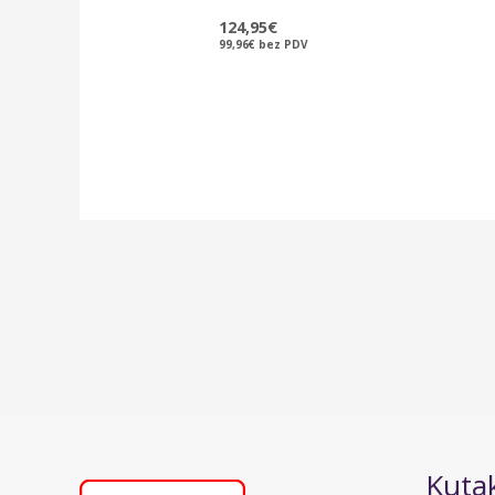
124,95
€
99,96
€
bez PDV
Kutak