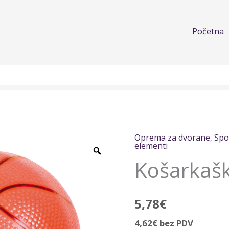
Početna
Oprema za dvorane
,
Spo
Košarkaška
elementi
lopta
Košarkašk
količina
5,78
€
4,62
€
bez PDV