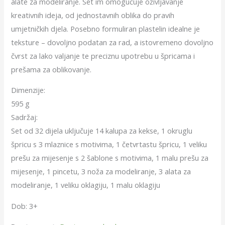
alate za modeliranje. Set im omogućuje oživljavanje
kreativnih ideja, od jednostavnih oblika do pravih
umjetničkih djela. Posebno formuliran plastelin idealne je
teksture – dovoljno podatan za rad, a istovremeno dovoljno
čvrst za lako valjanje te preciznu upotrebu u špricama i
prešama za oblikovanje.
Dimenzije:
595 g
Sadržaj:
Set od 32 dijela uključuje 14 kalupa za kekse, 1 okruglu
špricu s 3 mlaznice s motivima, 1 četvrtastu špricu, 1 veliku
prešu za mijesenje s 2 šablone s motivima, 1 malu prešu za
mijesenje, 1 pincetu, 3 noža za modeliranje, 3 alata za
modeliranje, 1 veliku oklagiju, 1 malu oklagiju
Dob: 3+