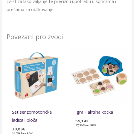
čvrst za lako valjanje te preciznu upotrebu u špricama i
prešama za oblikovanje.
Povezani proizvodi
Set senzomotorička
Igra Taktilna kocka
ladica i ploča
59,14
€
47,31
€
bez PDV
30,88
€
24,70
€
bez PDV