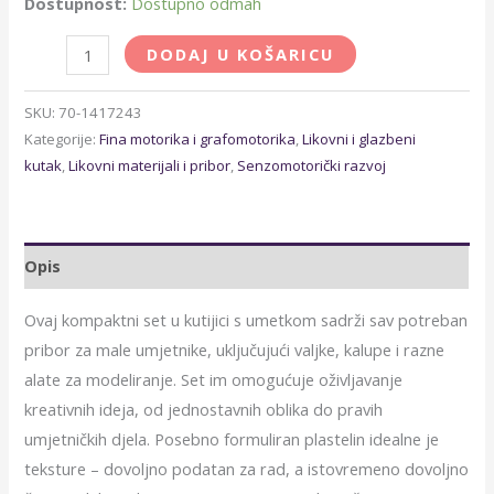
Dostupnost:
Dostupno odmah
DODAJ U KOŠARICU
SKU:
70-1417243
Kategorije:
Fina motorika i grafomotorika
,
Likovni i glazbeni
kutak
,
Likovni materijali i pribor
,
Senzomotorički razvoj
Opis
Ovaj kompaktni set u kutijici s umetkom sadrži sav potreban
pribor za male umjetnike, uključujući valjke, kalupe i razne
alate za modeliranje. Set im omogućuje oživljavanje
kreativnih ideja, od jednostavnih oblika do pravih
umjetničkih djela. Posebno formuliran plastelin idealne je
teksture – dovoljno podatan za rad, a istovremeno dovoljno