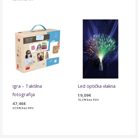
Igra – Taktilna
Led optička vlakna
fotografija
19,09
€
15,27
€
bez PDV
47,46
€
37,97
€
bez PDV