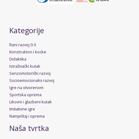
Kategorije
Rani razvoj 0-3
Konstruktori i kocke
Didaktika
Istraživački kutak
Senzomotorički razvoj
Socioemocionalni razvoj
Igre na otvorenom
Sportska oprema
Likovni i glazbeni kutak
Imitativne igre
Namještaj i oprema
Naša tvrtka