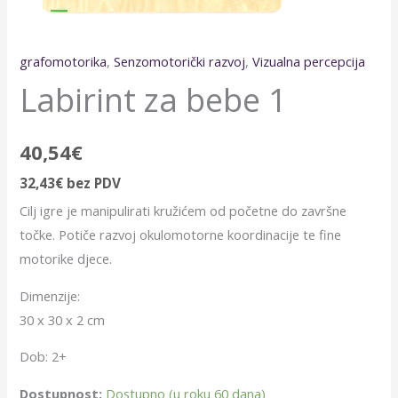
grafomotorika
,
Senzomotorički razvoj
,
Vizualna percepcija
Labirint za bebe 1
40,54
€
32,43
€
bez PDV
Cilj igre je manipulirati kružićem od početne do završne
točke. Potiče razvoj okulomotorne koordinacije te fine
motorike djece.
Dimenzije:
30 x 30 x 2 cm
Dob: 2+
Dostupnost:
Dostupno (u roku 60 dana)