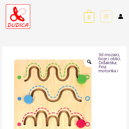
Skip
to
0
content
3d mozaici,
Labirint
boje i oblici
,
Didaktika
,
za
Fina
motorika i
bebe
1
količina