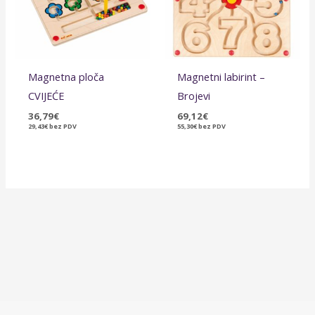
Magnetna ploča
Magnetni labirint –
CVIJEĆE
Brojevi
36,79
€
69,12
€
29,43
€
bez PDV
55,30
€
bez PDV