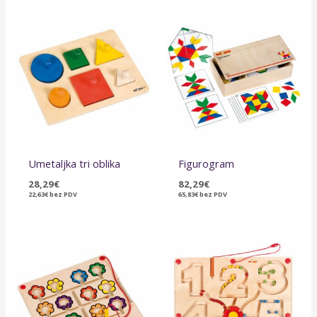
Umetaljka tri oblika
Figurogram
28,29
€
82,29
€
22,63
€
bez PDV
65,83
€
bez PDV