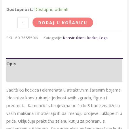
Dostupnost:
Dostupno odmah
DODAJ U KOŠARICU
SKU:
60-765550IN
Kategorije:
Konstruktori i kocke
,
Lego
Opis
Dodatne informacije
Sadrži 65 kockica i elemenata u atraktivnim šarenim bojama.
Idealni za konstruiranje jednostavnih zgrada, figura i
predmeta. Kamenčići s brojevima od 1 do 3 bude znatiželju
vaših mališana i motiviraju ih da imenuju brojeve i uklope ih u
priče. Uključuje praktičnu zelenu kutiju za pohranu s
poklopcem s 8 klinova. To omogućuje nošenje igračaka kuda