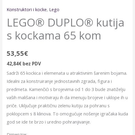
Konstruktori i kocke
,
Lego
LEGO® DUPLO® kutija
s kockama 65 kom
53,55
€
42,84
€
bez PDV
Sadrži 65 kockica i elemenata u atraktivnim šarenim bojama.
Idealni za konstruiranje jednostavnih zgrada, figura i
predmeta. Kamenčići s brojevima od 1 do 3 bude znatiželju
vaših mališana i motiviraju ih da imenuju brojeve i uklope ih u
priče. Uključuje praktičnu zelenu kutiju za pohranu s
poklopcem s 8 klinova. To omogućuje nošenje igračaka kuda
god se ide te brzo i uredno pohranjivanje.
Dimenzije: