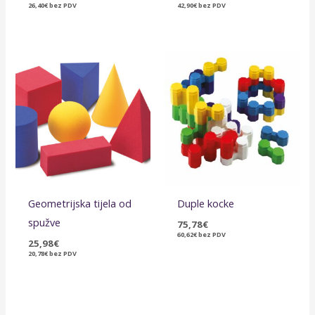
26,40
€
bez PDV
42,90
€
bez PDV
Geometrijska tijela od
Duple kocke
spužve
75,78
€
60,62
€
bez PDV
25,98
€
20,78
€
bez PDV