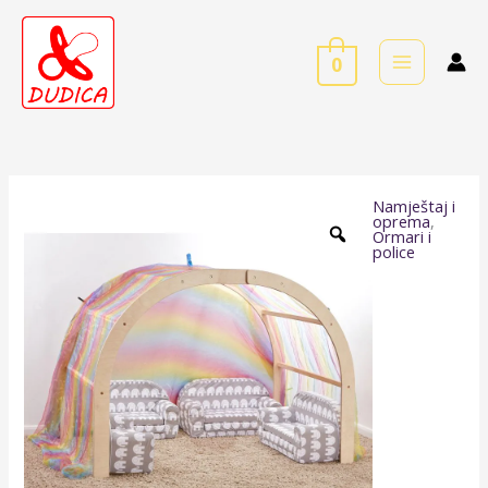
Skip
to
0
content
Namještaj i
Lučni
oprema
,
Ormari i
prolaz
police
za
igru
količina