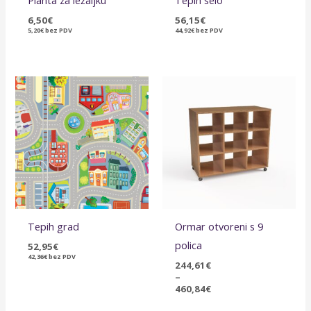
6,50
€
56,15
€
5,20
€
bez PDV
44,92
€
bez PDV
Raspon
cijena:
od
244,61€
do
460,84€
Tepih grad
Ormar otvoreni s 9
polica
52,95
€
42,36
€
bez PDV
244,61
€
–
460,84
€