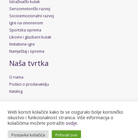
Istraživački kutak
Senzomotorički razvoj
Socioemocionalni razvoj
Igre na otvorenom
Sportska oprema
Likovni i glazbeni kutak
Imitativne igre
Namještaj i oprema
Naša tvrtka
O nama
Podaci o prodavatelju
Katalog
Web koristi kolačiće kako bi se osiguralo bolje korisničko
iskustvo i funkcionalnost stranica. Više informacija o
Copyright © 2026 Dudica | Powered by
Stolarija Rusan
kolačićima možete potražiti
ovdje.
Postavke kolačića
Prihvati sve