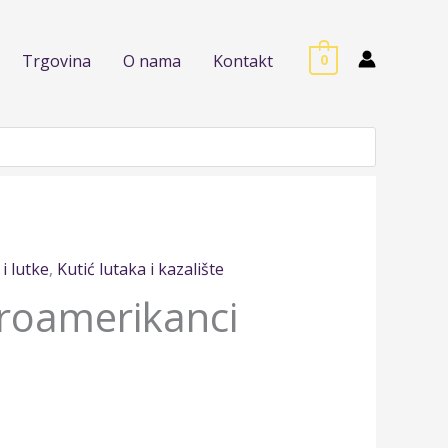
Trgovina
O nama
Kontakt
0
 i lutke
,
Kutić lutaka i kazalište
froamerikanci