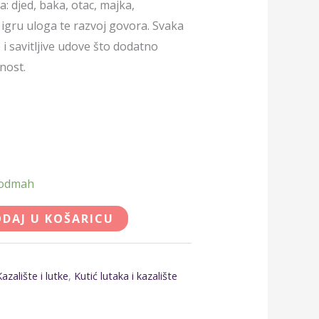
: djed, baka, otac, majka,
u igru uloga te razvoj govora. Svaka
 i savitljive udove što dodatno
nost.
 odmah
DAJ U KOŠARICU
Kazalište i lutke
,
Kutić lutaka i kazalište