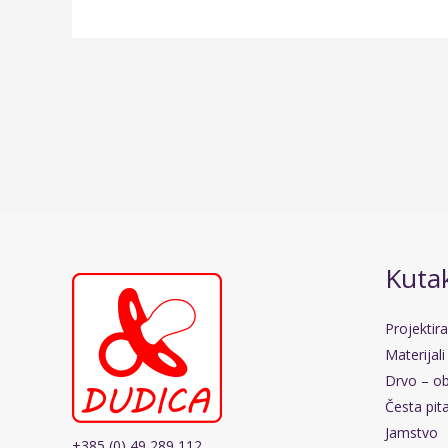
Kutak
Projektir
Materijali
Drvo – ob
Česta pit
Jamstvo
+385 (0) 49 289 112