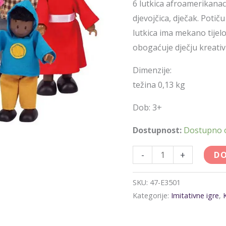
6 lutkica afroamerikanaca
djevojčica, dječak. Potič
lutkica ima mekano tijelo
obogaćuje dječju kreativ
Dimenzije:
težina 0,13 kg
Dob: 3+
Dostupnost:
Dostupno
-
+
DO
SKU:
47-E3501
Kategorije:
Imitativne igre
,