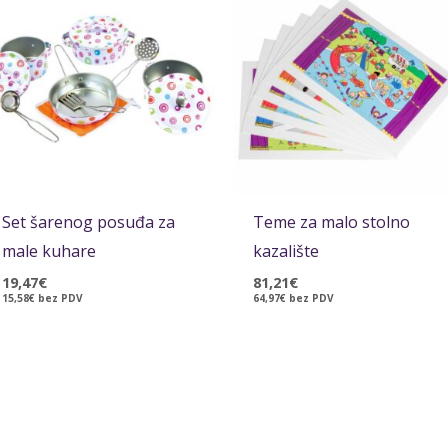
Set šarenog posuđa za
Teme za malo stolno
male kuhare
kazalište
19,47
€
81,21
€
15,58
€
bez PDV
64,97
€
bez PDV