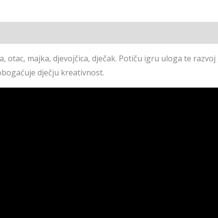
a, otac, majka, djevojčica, dječak. Potiču igru uloga te razv
 obogaćuje dječju kreativnost.