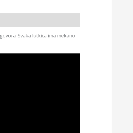
oj govora. Svaka lutkica ima mekano