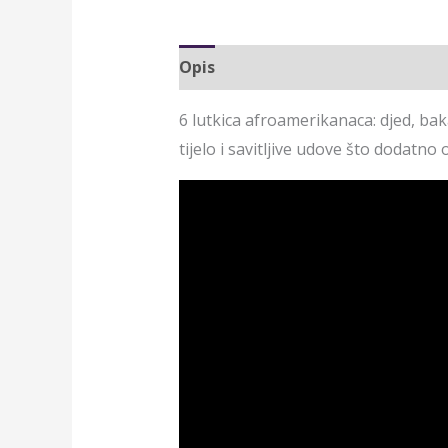
Opis
6 lutkica afroamerikanaca: djed, bak
tijelo i savitljive udove što dodatno