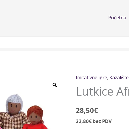
Početna
Imitativne igre
,
Kazalište
Lutkice
Lutkice A
Afroamerikanci
količina
28,50
€
22,80
€
bez PDV