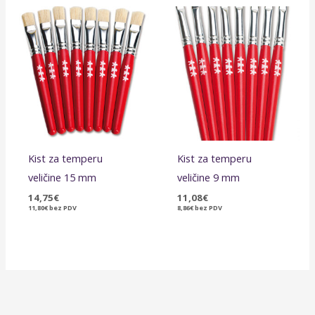
Kist za temperu
Kist za temperu
veličine 15 mm
veličine 9 mm
14,75
€
11,08
€
11,80
€
bez PDV
8,86
€
bez PDV