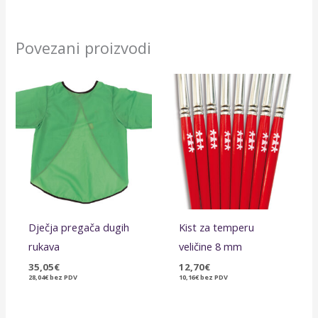
Povezani proizvodi
Dječja pregača dugih
Kist za temperu
rukava
veličine 8 mm
35,05
€
12,70
€
28,04
€
bez PDV
10,16
€
bez PDV