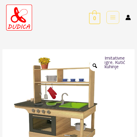
Skip
to
0
content
Imitativne
Mobilna
igre
,
Kutić
kuhinje
vanjska
kuhinja
količina