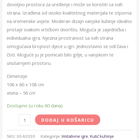
dovoljno prostora za uređenje i može se koristiti sa svih
strana. Izrađena od visoko kvalitetnog materijala te otporna
na vremenske uvjete. Moderan dizajn vanjske kuhinje idealno
pristaje svakom vrtićkom dvorištu. Moguća je zajednička i
individualna igra. Njezina prostranost sa svih strana
omogućava brojnost djece u igri. Jednostavno se održava i
čisti. Moguće ju je pomicati bilo gdje, u vanjskom te
unutarnjem prostoru.
Dimenzije:
106 x 60 x 108 cm
visina – 56 cm
Dostupno (u roku 60 dana)
DODAJ U KOŠARICU
SKU:
30-62030
Kategorije:
Imitativne igre
,
Kutić kuhinje