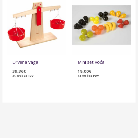
Drvena vaga
Mini set voća
39,36
€
18,00
€
31,49
€
bez PDV
14,40
€
bez PDV