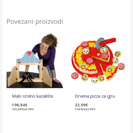
Povezani proizvodi
Malo stolno kazalište
Drvena pizza za igru
196,84
€
22,09
€
157,47
€
bez PDV
17,67
€
bez PDV