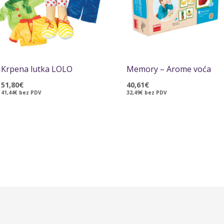
Krpena lutka LOLO
Memory – Arome voća
51,80
€
40,61
€
41,44
€
bez PDV
32,49
€
bez PDV