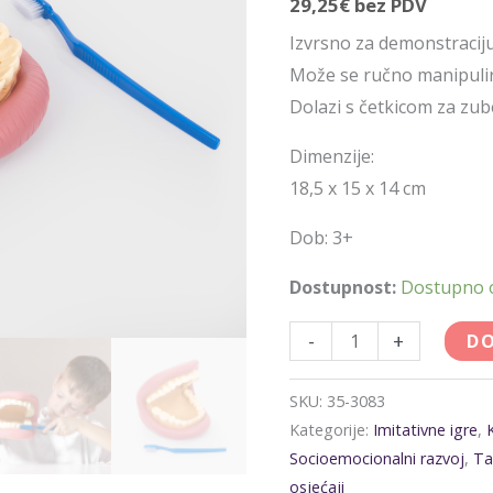
29,25
€
bez PDV
Izvrsno za demonstraciju
Može se ručno manipulir
Dolazi s četkicom za zube
Dimenzije:
18,5 x 15 x 14 cm
Dob: 3+
Dostupnost:
Dostupno
-
+
DO
SKU:
35-3083
Kategorije:
Imitativne igre
,
Socioemocionalni razvoj
,
Ta
osjećaji