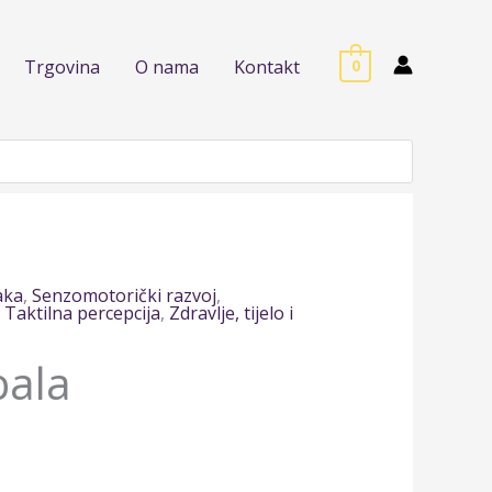
Trgovina
O nama
Kontakt
0
aka
,
Senzomotorički razvoj
,
,
Taktilna percepcija
,
Zdravlje, tijelo i
bala