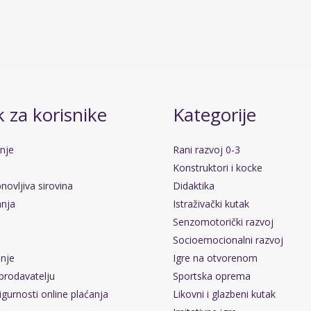
 za korisnike
Kategorije
anje
Rani razvoj 0-3
Konstruktori i kocke
novljiva sirovina
Didaktika
anja
Istraživački kutak
Senzomotorički razvoj
Socioemocionalni razvoj
pnje
Igre na otvorenom
prodavatelju
Sportska oprema
igurnosti online plaćanja
Likovni i glazbeni kutak