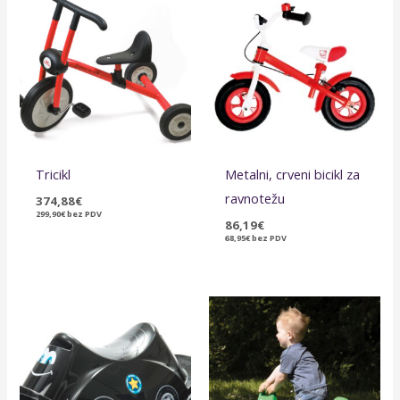
Tricikl
Metalni, crveni bicikl za
ravnotežu
374,88
€
299,90
€
bez PDV
86,19
€
68,95
€
bez PDV