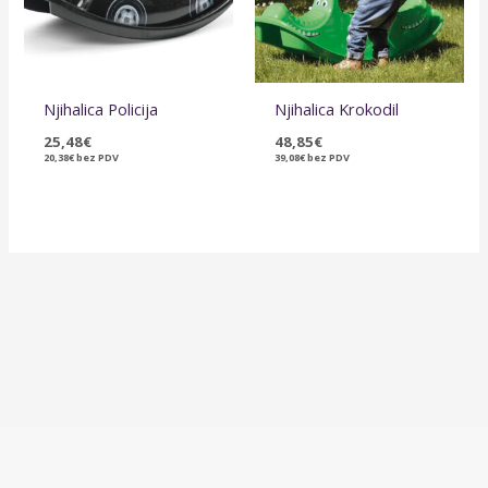
Njihalica Policija
Njihalica Krokodil
25,48
€
48,85
€
20,38
€
bez PDV
39,08
€
bez PDV