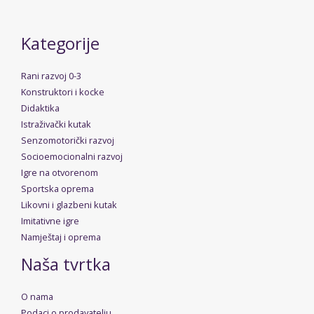
Kategorije
Rani razvoj 0-3
Konstruktori i kocke
Didaktika
Istraživački kutak
Senzomotorički razvoj
Socioemocionalni razvoj
Igre na otvorenom
Sportska oprema
Likovni i glazbeni kutak
Imitativne igre
Namještaj i oprema
Naša tvrtka
O nama
Podaci o prodavatelju