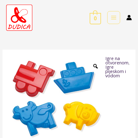
Skip
to
0
content
Igre na
Modlice
otvorenom
,
Igre
za
pijeskom i
vodom
pijesak
-
8
kom
količina