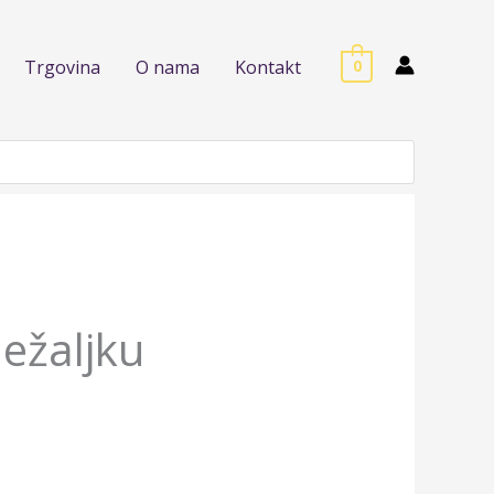
Trgovina
O nama
Kontakt
0
ležaljku