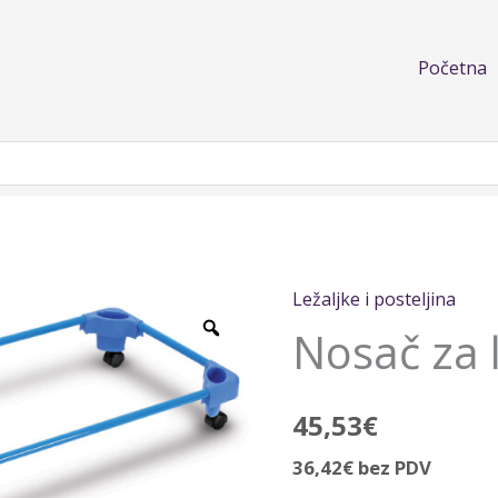
Početna
Ležaljke i posteljina
Nosač
Nosač za 
za
ležaljku
količina
45,53
€
36,42
€
bez PDV