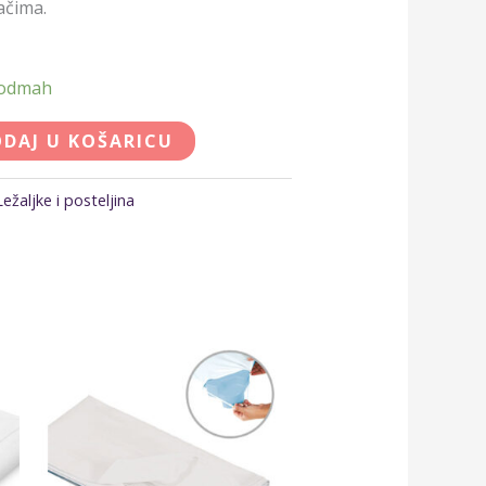
ačima.
 odmah
DAJ U KOŠARICU
Ležaljke i posteljina