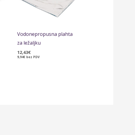
Vodonepropusna plahta
za ležaljku
12,43
€
9,94
€
bez PDV