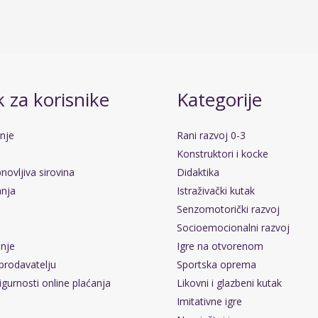
 za korisnike
Kategorije
anje
Rani razvoj 0-3
Konstruktori i kocke
novljiva sirovina
Didaktika
anja
Istraživački kutak
Senzomotorički razvoj
Socioemocionalni razvoj
pnje
Igre na otvorenom
prodavatelju
Sportska oprema
igurnosti online plaćanja
Likovni i glazbeni kutak
Imitativne igre