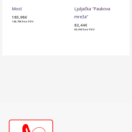
Most
Ljuljačka “Paukova
mreža”
185,98
€
148,78
€
bez PDV
82,44
€
65,95
€
bez PDV