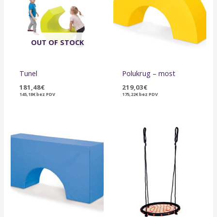
OUT OF STOCK
Tunel
Polukrug – most
181,48
€
219,03
€
145,18
€
bez PDV
175,22
€
bez PDV