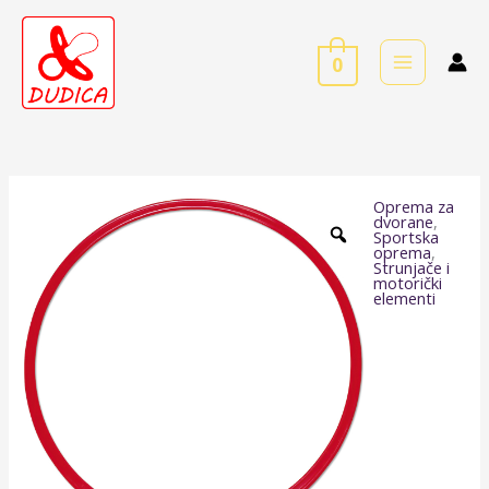
Skip
to
0
content
Oprema za
Obruči
dvorane
,
Sportska
60
oprema
,
Strunjače i
cm
motorički
elementi
količina