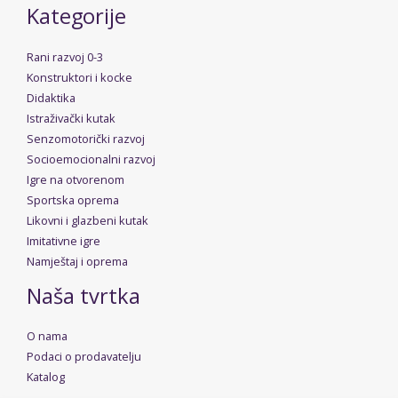
Kategorije
Rani razvoj 0-3
Konstruktori i kocke
Didaktika
Istraživački kutak
Senzomotorički razvoj
Socioemocionalni razvoj
Igre na otvorenom
Sportska oprema
Likovni i glazbeni kutak
Imitativne igre
Namještaj i oprema
Naša tvrtka
O nama
Podaci o prodavatelju
Katalog