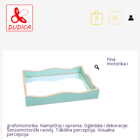
Skip
to
0
content
Fina
Ogledalo
motorika i
-
ladica
količina
grafomotorika
,
Namještaj i oprema
,
Ogledala i dekoracije
,
Senzomotorički razvoj
,
Taktilna percepcija
,
Vizualna
percepcija