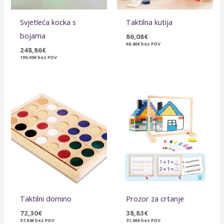
Svjetleća kocka s
Taktilna kutija
bojama
86,08
€
68,86
€
bez PDV
248,86
€
199,09
€
bez PDV
Taktilni domino
Prozor za crtanje
72,30
€
38,83
€
57,84
€
bez PDV
31,06
€
bez PDV