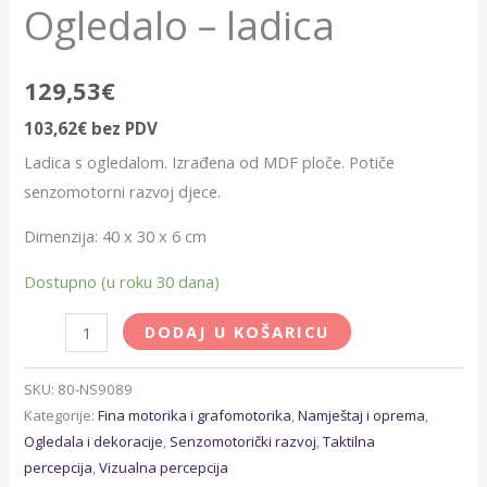
Ogledalo – ladica
129,53
€
103,62
€
bez PDV
Ladica s ogledalom. Izrađena od MDF ploče. Potiče
senzomotorni razvoj djece.
Dimenzija: 40 x 30 x 6 cm
Dostupno (u roku 30 dana)
DODAJ U KOŠARICU
SKU:
80-NS9089
Kategorije:
Fina motorika i grafomotorika
,
Namještaj i oprema
,
Ogledala i dekoracije
,
Senzomotorički razvoj
,
Taktilna
percepcija
,
Vizualna percepcija