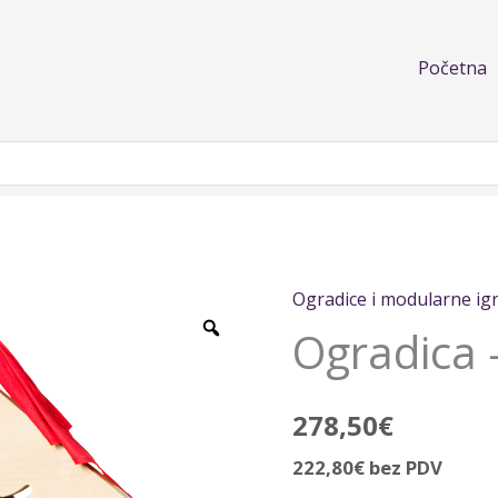
Početna
Ogradice i modularne ig
Ogradica
Ogradica 
-
Vrata
količina
278,50
€
222,80
€
bez PDV