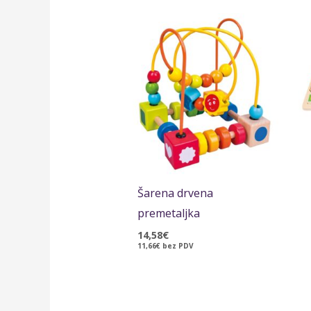
Šarena drvena
premetaljka
14,58
€
11,66
€
bez PDV