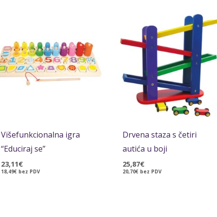
Višefunkcionalna igra
Drvena staza s četiri
“Educiraj se”
autića u boji
23,11
€
25,87
€
18,49
€
bez PDV
20,70
€
bez PDV