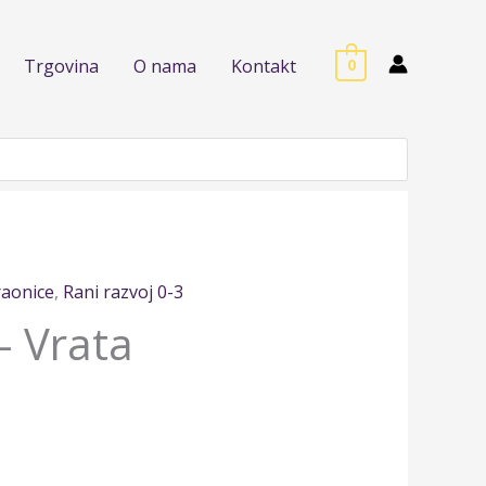
Trgovina
O nama
Kontakt
0
raonice
,
Rani razvoj 0-3
– Vrata