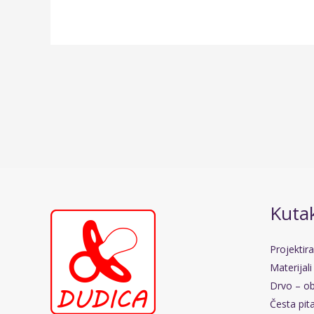
Kutak
Projektir
Materijali
Drvo – ob
Česta pit