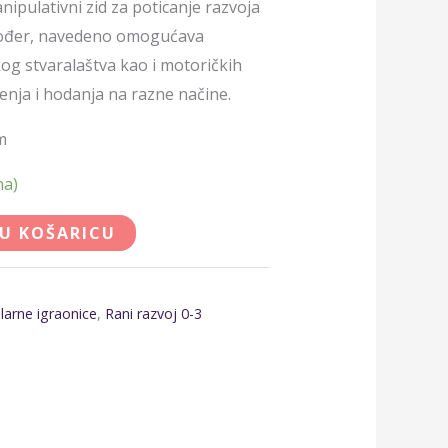
nipulativni zid za poticanje razvoja
akođer, navedeno omogućava
og stvaralaštva kao i motoričkih
enja i hodanja na razne načine.
cm
na)
 U KOŠARICU
larne igraonice
,
Rani razvoj 0-3