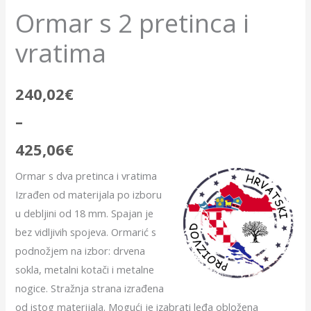
the
Ormar s 2 pretinca i
product
vratima
configurator
240,02
€
(next
–
element)
425,06
€
Ormar s dva pretinca i vratima
Izrađen od materijala po izboru
u debljini od 18 mm. Spajan je
bez vidljivih spojeva. Ormarić s
podnožjem na izbor: drvena
sokla, metalni kotači i metalne
nogice. Stražnja strana izrađena
od istog materijala. Mogući je izabrati leđa obložena