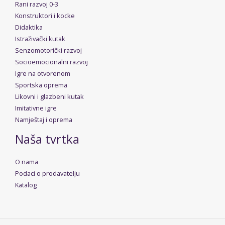
Rani razvoj 0-3
Konstruktori i kocke
Didaktika
Istraživački kutak
Senzomotorički razvoj
Socioemocionalni razvoj
Igre na otvorenom
Sportska oprema
Likovni i glazbeni kutak
Imitativne igre
Namještaj i oprema
Naša tvrtka
O nama
Podaci o prodavatelju
Katalog