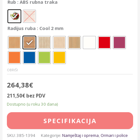
Rub
: ABS rubna traka
Radijus ruba
: Cool 2 mm
OBRIŠI
264,38
€
211,50
€
bez PDV
Dostupno (u roku 30 dana)
SPECIFIKACIJA
SKU:
385-1394
Kategorije:
Namještaj i oprema
,
Ormari i police