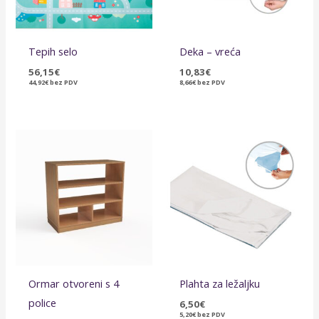
Tepih selo
Deka – vreća
56,15
€
10,83
€
44,92
€
bez PDV
8,66
€
bez PDV
Raspon
cijena:
od
198,94€
do
402,44€
Ormar otvoreni s 4
Plahta za ležaljku
police
6,50
€
5,20
€
bez PDV