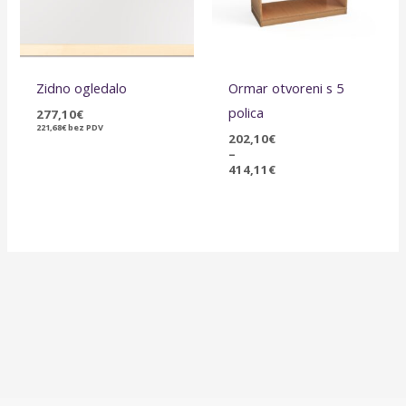
Zidno ogledalo
Ormar otvoreni s 5
polica
277,10
€
221,68
€
bez PDV
202,10
€
–
414,11
€