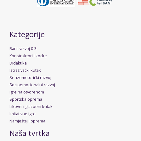
Kategorije
Rani razvoj 0-3
Konstruktori i kocke
Didaktika
Istraživački kutak
Senzomotorički razvoj
Socioemocionalni razvoj
Igre na otvorenom
Sportska oprema
Likovni i glazbeni kutak
Imitativne igre
Namještaj i oprema
Naša tvrtka