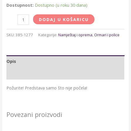
Dostupnost:
Dostupno (u roku 30 dana)
DODAJ U KOŠARICU
SKU:
385-1277
Kategorije:
Namještaj i oprema
,
Ormari i police
Opis
Dodatne informacije
Požurite! Predstava samo što nije počela!
Povezani proizvodi
Raspon