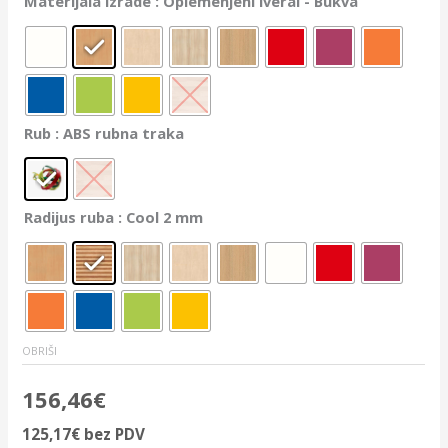
Materijala izrade
: Oplemenjeni iveral - Bukva
Rub
: ABS rubna traka
Radijus ruba
: Cool 2 mm
OBRIŠI
156,46
€
125,17
€
bez PDV