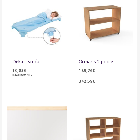
cijena:
od
189,76€
do
342,59€
Deka – vreća
Ormar s 2 police
10,83
€
189,76
€
8,66
€
bez PDV
–
342,59
€
Raspon
cijena:
od
202,10€
do
414,11€