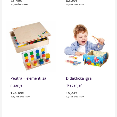
25,49
€
82,29
€
20,39
€
bez PDV
65,83
€
bez PDV
Peutra – elementi za
Didaktička igra
nizanje
“Pecanje”
125,89
€
15,24
€
100,71
€
bez PDV
12,19
€
bez PDV