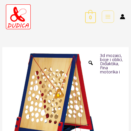
Skip
to
0
content
3d mozaici,
Penjalica
boje i oblici
,
Didaktika
,
XXL
Fina
motorika i
količina