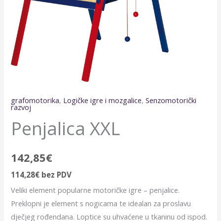
grafomotorika
,
Logičke igre i mozgalice
,
Senzomotorički
razvoj
Penjalica XXL
142,85
€
114,28
€
bez PDV
Veliki element popularne motoričke igre – penjalice.
Preklopni je element s nogicama te idealan za proslavu
dječjeg rođendana. Loptice su uhvaćene u tkaninu od ispod.