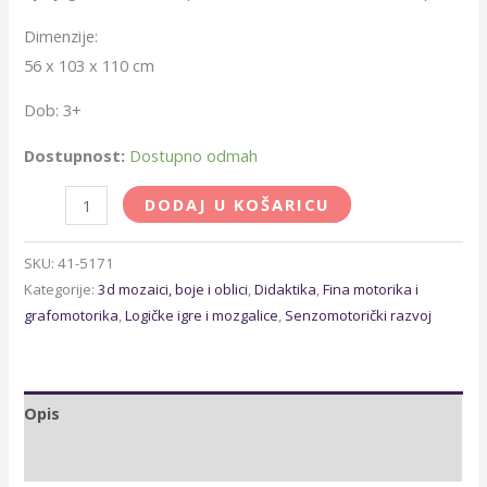
Dimenzije:
56 x 103 x 110 cm
Dob: 3+
Dostupnost:
Dostupno odmah
DODAJ U KOŠARICU
SKU:
41-5171
Kategorije:
3d mozaici, boje i oblici
,
Didaktika
,
Fina motorika i
grafomotorika
,
Logičke igre i mozgalice
,
Senzomotorički razvoj
Opis
Dodatne informacije