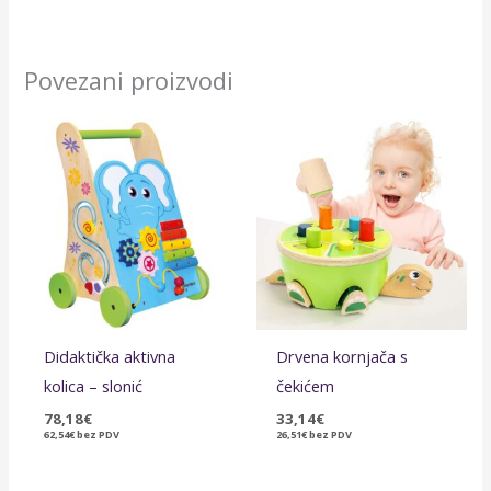
Povezani proizvodi
Didaktička aktivna
Drvena kornjača s
kolica – slonić
čekićem
78,18
€
33,14
€
62,54
€
bez PDV
26,51
€
bez PDV