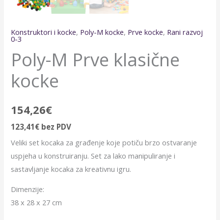
Konstruktori i kocke
,
Poly-M kocke
,
Prve kocke
,
Rani razvoj
0-3
Poly-M Prve klasične
kocke
154,26
€
123,41
€
bez PDV
Veliki set kocaka za građenje koje potiču brzo ostvaranje
uspjeha u konstruiranju. Set za lako manipuliranje i
sastavljanje kocaka za kreativnu igru.
Dimenzije:
38 x 28 x 27 cm