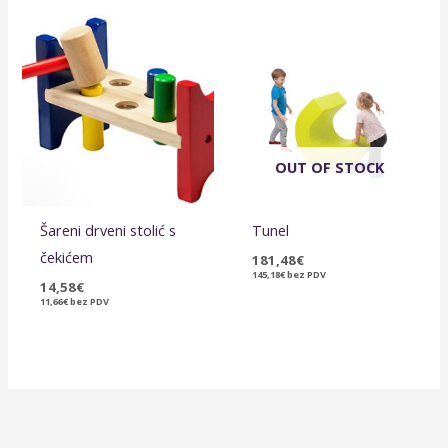
OUT OF STOCK
Šareni drveni stolić s
Tunel
čekićem
181,48
€
145,18
€
bez PDV
14,58
€
11,66
€
bez PDV