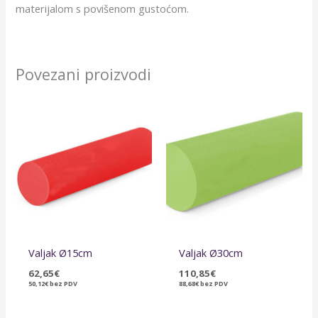
materijalom s povišenom gustoćom.
Povezani proizvodi
Valjak Ø15cm
Valjak Ø30cm
62,65
€
110,85
€
50,12
€
bez PDV
88,68
€
bez PDV