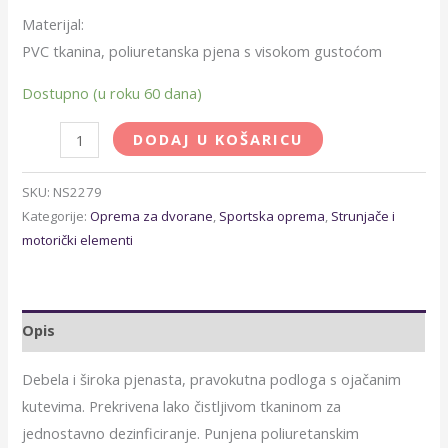
Materijal:
PVC tkanina, poliuretanska pjena s visokom gustoćom
Dostupno (u roku 60 dana)
DODAJ U KOŠARICU
SKU:
NS2279
Kategorije:
Oprema za dvorane
,
Sportska oprema
,
Strunjače i
motorički elementi
Opis
Debela i široka pjenasta, pravokutna podloga s ojačanim
kutevima. Prekrivena lako čistljivom tkaninom za
jednostavno dezinficiranje. Punjena poliuretanskim