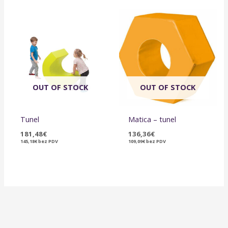
OUT OF STOCK
OUT OF STOCK
Tunel
Matica – tunel
181,48
€
136,36
€
145,18
€
bez PDV
109,09
€
bez PDV