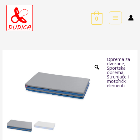
Skip
to
0
content
Oprema za
Pravokutna
dvorane
,
Sportska
podloga
oprema
,
Strunjače i
u
motorički
elementi
4
dijela-
plavo-
siva
količina