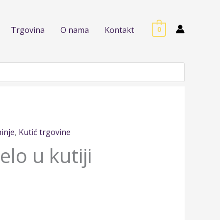
Trgovina
O nama
Kontakt
0
hinje
,
Kutić trgovine
elo u kutiji