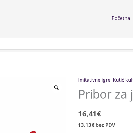
Početna
Imitativne igre
,
Kutić ku
Pribor
Pribor za j
za
jelo
u
16,41
€
kutiji
količina
13,13
€
bez PDV