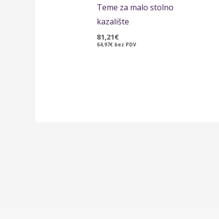
Teme za malo stolno
kazalište
81,21
€
64,97
€
bez PDV