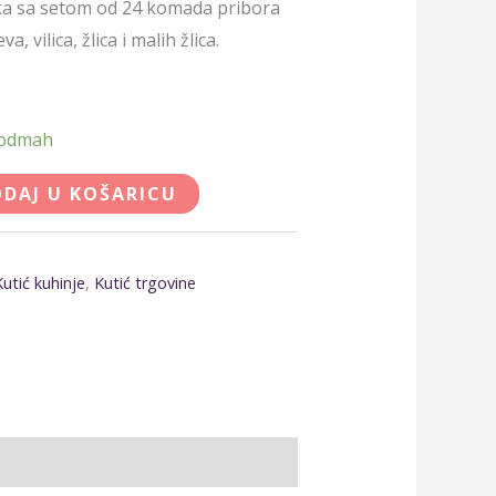
ljka sa setom od 24 komada pribora
a, vilica, žlica i malih žlica.
 odmah
DAJ U KOŠARICU
Kutić kuhinje
,
Kutić trgovine