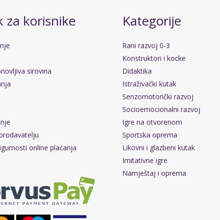
 za korisnike
Kategorije
anje
Rani razvoj 0-3
Konstruktori i kocke
novljiva sirovina
Didaktika
anja
Istraživački kutak
Senzomotorički razvoj
Socioemocionalni razvoj
pnje
Igre na otvorenom
prodavatelju
Sportska oprema
igurnosti online plaćanja
Likovni i glazbeni kutak
Imitativne igre
Namještaj i oprema