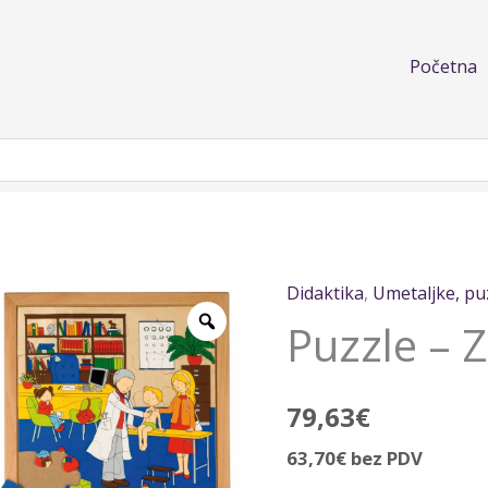
Početna
Didaktika
,
Umetaljke, puz
Puzzle
Puzzle – Z
-
Zdravlje
količina
79,63
€
63,70
€
bez PDV