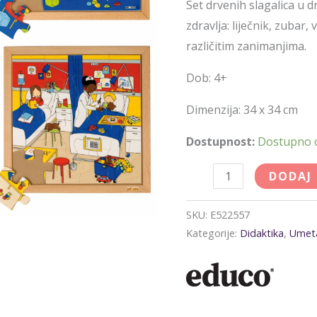
Set drvenih slagalica u
zdravlja: liječnik, zubar, 
različitim zanimanjima.
Dob: 4+
Dimenzija: 34 x 34 cm
Dostupnost:
Dostupno
DODAJ
SKU:
E522557
Kategorije:
Didaktika
,
Umetal