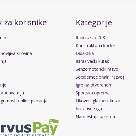
 za korisnike
Kategorije
anje
Rani razvoj 0-3
Konstruktori i kocke
novljiva sirovina
Didaktika
anja
Istraživački kutak
Senzomotorički razvoj
Socioemocionalni razvoj
pnje
Igre na otvorenom
prodavatelju
Sportska oprema
igurnosti online plaćanja
Likovni i glazbeni kutak
Imitativne igre
Namještaj i oprema