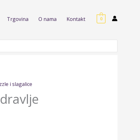
Trgovina
O nama
Kontakt
0
zle i slagalice
dravlje