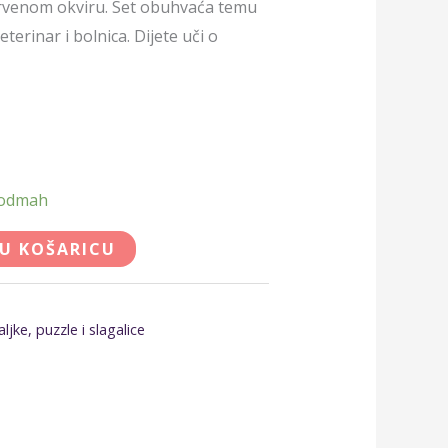
 drvenom okviru. Set obuhvaća temu
veterinar i bolnica. Dijete uči o
 odmah
 U KOŠARICU
jke, puzzle i slagalice