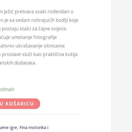
i ježić pretvara svaki rođendan u
n je sa sedam rotirajućih bodlji koje
ostaju stalci za čajne svijeće.
ućuje umetanje fotografije
kreativno ukrašavanje sitnicama
 proslave služi kao praktična kutija
anskih dodataka.
 odmah
 U KOŠARICU
vene igre
,
Fina motorika i