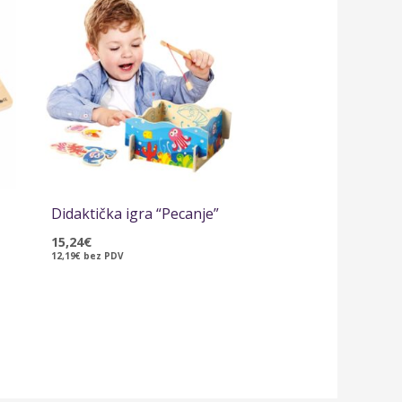
Didaktička igra “Pecanje”
15,24
€
12,19
€
bez PDV