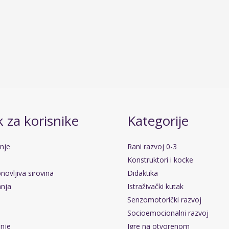
 za korisnike
Kategorije
anje
Rani razvoj 0-3
Konstruktori i kocke
novljiva sirovina
Didaktika
anja
Istraživački kutak
Senzomotorički razvoj
Socioemocionalni razvoj
pnje
Igre na otvorenom