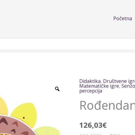
Početna
Didaktika
,
Društvene igr
Rođendanski
Matematičke igre
,
Senzo
percepcija
ježić
količina
Rođendans
126,03
€