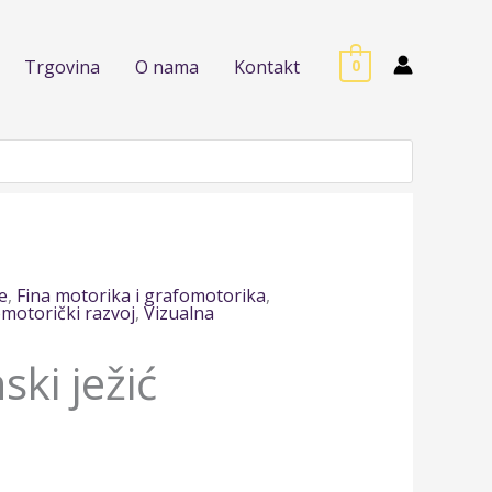
Trgovina
O nama
Kontakt
0
e
,
Fina motorika i grafomotorika
,
motorički razvoj
,
Vizualna
ki ježić