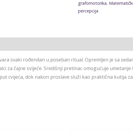
grafomotorika
,
Matematičke
percepcija
vara svaki rođendan u poseban ritual. Opremljen je sa sedam 
i za čajne svijeće. Središnji pretinac omogućuje umetanje fot
ut cvijeća, dok nakon proslave služi kao praktična kutija 