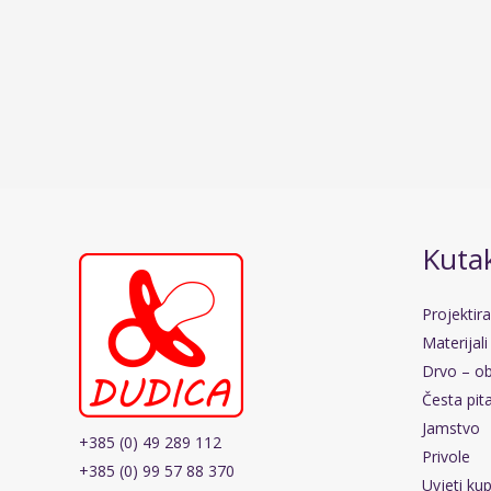
Kutak
Projektir
Materijali
Drvo – ob
Česta pit
Jamstvo
+385 (0) 49 289 112
Privole
+385 (0) 99 57 88 370
Uvjeti ku