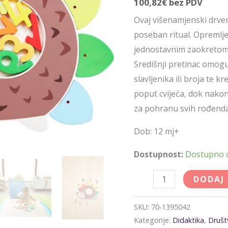
100,82
€
bez PDV
Ovaj višenamjenski drven
poseban ritual. Opremlje
jednostavnim zaokretom p
Središnji pretinac omog
slavljenika ili broja te 
poput cvijeća, dok nakon
za pohranu svih rođend
Dob: 12 mj+
Dostupnost:
Dostupno
DODAJ
SKU:
70-1395042
Kategorije:
Didaktika
,
Društ