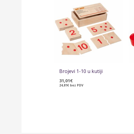
Brojevi 1-10 u kutiji
31,01
€
24,81
€
bez PDV