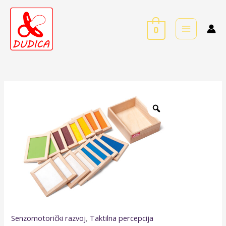
Skip
to
0
content
Senzorne
podloge
(16
kom)
količina
Senzomotorički razvoj
,
Taktilna percepcija