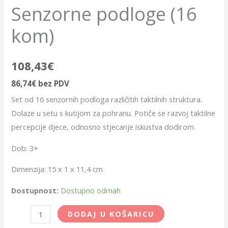
Senzorne podloge (16
kom)
108,43
€
86,74
€
bez PDV
Set od 16 senzornih podloga različitih taktilnih struktura.
Dolaze u setu s kutijom za pohranu. Potiče se razvoj taktilne
percepcije djece, odnosno stjecanje iskustva dodirom.
Dob: 3+
Dimenzija: 15 x 1 x 11,4 cm
Dostupnost:
Dostupno odmah
DODAJ U KOŠARICU