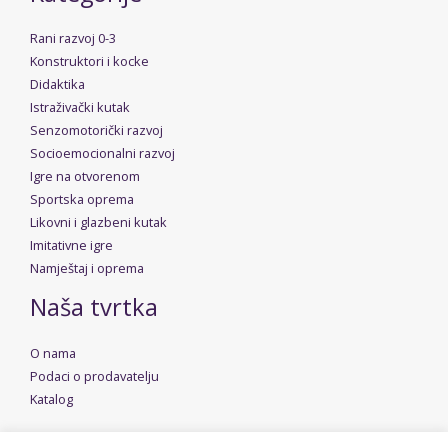
Rani razvoj 0-3
Konstruktori i kocke
Didaktika
Istraživački kutak
Senzomotorički razvoj
Socioemocionalni razvoj
Igre na otvorenom
Sportska oprema
Likovni i glazbeni kutak
Imitativne igre
Namještaj i oprema
Naša tvrtka
O nama
Podaci o prodavatelju
Katalog