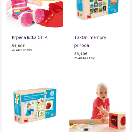
Krpena lutka GITA
Taktilni memory –
priroda
51,80
€
41,44
€
bez PDV
33,10
€
26,48
€
bez PDV