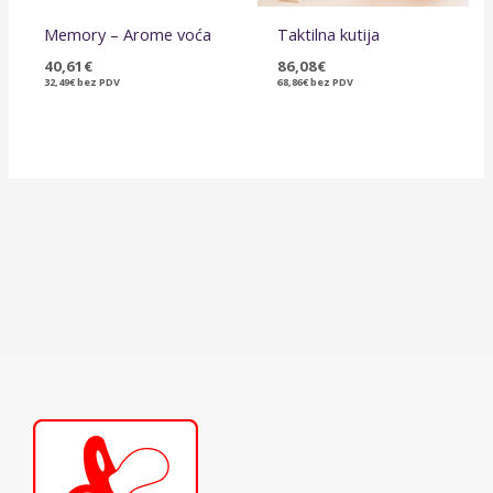
Memory – Arome voća
Taktilna kutija
40,61
€
86,08
€
32,49
€
bez PDV
68,86
€
bez PDV