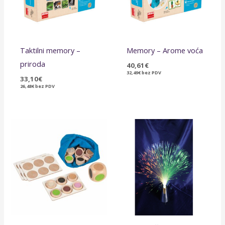
Taktilni memory –
Memory – Arome voća
priroda
40,61
€
32,49
€
bez PDV
33,10
€
26,48
€
bez PDV