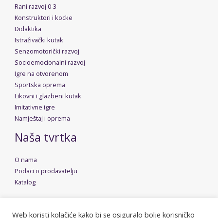
Rani razvoj 0-3
Konstruktori i kocke
Didaktika
Istraživački kutak
Senzomotorički razvoj
Socioemocionalni razvoj
Igre na otvorenom
Sportska oprema
Likovni i glazbeni kutak
Imitativne igre
Namještaj i oprema
Naša tvrtka
O nama
Podaci o prodavatelju
Katalog
Web koristi kolačiće kako bi se osiguralo bolje korisničko