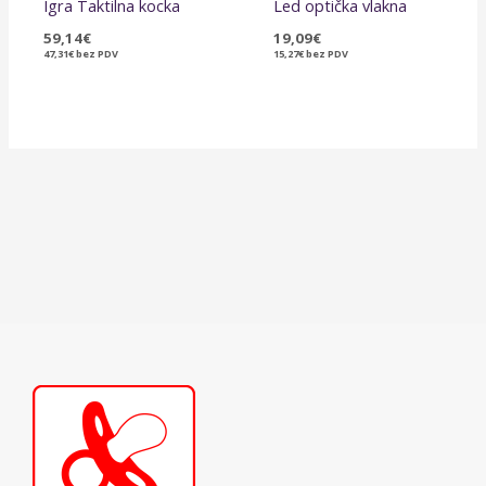
Igra Taktilna kocka
Led optička vlakna
59,14
€
19,09
€
47,31
€
bez PDV
15,27
€
bez PDV