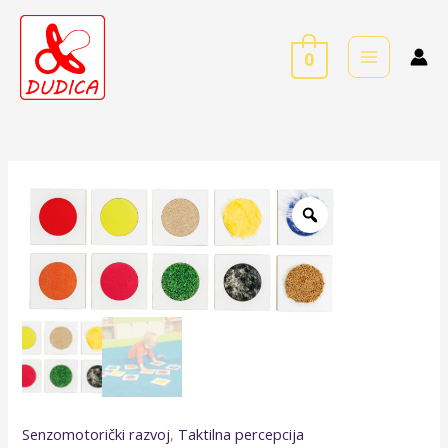
Skip
to
0
content
Senzorne
podloge
-
krug
količina
Senzomotorički razvoj
,
Taktilna percepcija