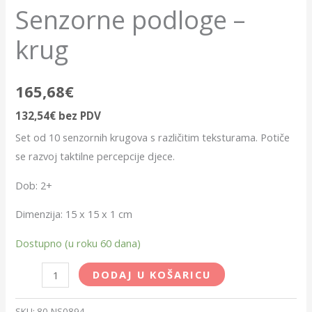
Senzorne podloge –
krug
165,68
€
132,54
€
bez PDV
Set od 10 senzornih krugova s različitim teksturama. Potiče
se razvoj taktilne percepcije djece.
Dob: 2+
Dimenzija: 15 x 15 x 1 cm
Dostupno (u roku 60 dana)
DODAJ U KOŠARICU
SKU:
80-NS0894