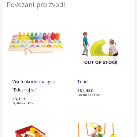
Povezani proizvodi
OUT OF STOCK
Višefunkcionalna igra
Tunel
“Educiraj se”
181,48
€
145,18
€
bez PDV
23,11
€
18,49
€
bez PDV