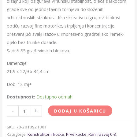
dizajnu koji osigurava vrhunsku stabilnost, djeca s lakoćom
grade sve od jednostavnih tornjeva do složenih
arhitektonskih struktura. Kroz kreativnu igru, ovi blokovi
potiču razvoj fine motorike, strpljenja i koncentracije,
pretvarajući svaki izazov u impresivno graditeljsko remek-
djelo bez trunke dosade.
Sadrži 85 građevinskih blokova.
Dimenzije:
21,9 x 22,9 x 34,4 cm
Dob: 12 mj+
Dostupnost:
Dostupno odmah
-
+
DODAJ U KOŠARICU
SKU:
70-2010921001
Kategorije:
Konstruktori i kocke
,
Prve kocke
,
Rani razvoj 0-3
,