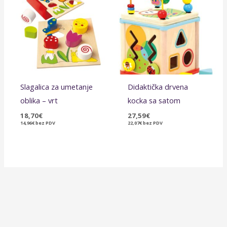
Slagalica za umetanje
Didaktička drvena
oblika – vrt
kocka sa satom
18,70
€
27,59
€
14,96
€
bez PDV
22,07
€
bez PDV