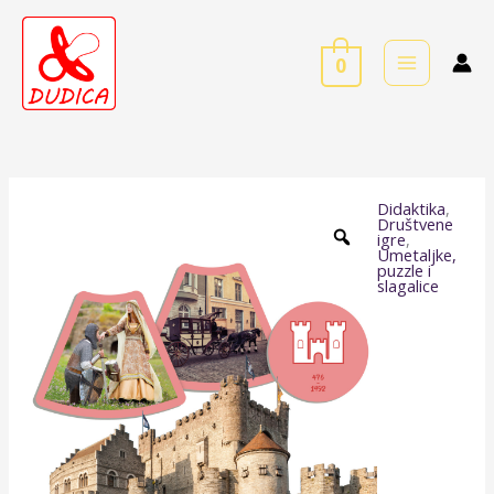
Skip
to
0
content
Didaktika
,
Slagalica
Društvene
igre
,
Povijest
Umetaljke,
puzzle i
i
slagalice
kultura
količina