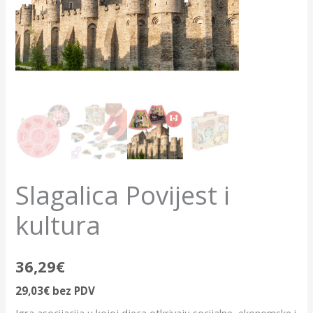
Slagalica Povijest i
kultura
36,29
€
29,03
€
bez PDV
Igra asocijacija u kojoj djeca otkrivaju socijalne, ekonomske i