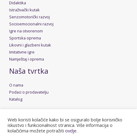
Didaktika
Istraživački kutak
Senzomotorički razvoj
Socioemocionalni razvoj
Igre na otvorenom
Sportska oprema
Likovni i glazbeni kutak
Imitativne igre
Namještaj i oprema
Naša tvrtka
O nama
Podaci o prodavatelju
Katalog
Web koristi kolačiće kako bi se osiguralo bolje korisničko
iskustvo i funkcionalnost stranica. Više informacija o
Copyright © 2026 Dudica | Powered by
Stolarija Rusan
kolačićima možete potražiti
ovdje.