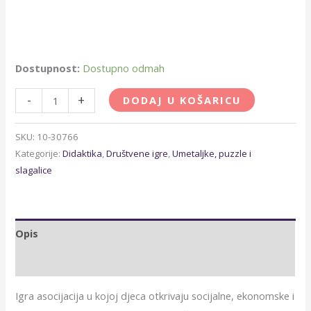
Dostupnost:
Dostupno odmah
-
+
DODAJ U KOŠARICU
SKU:
10-30766
Kategorije:
Didaktika
,
Društvene igre
,
Umetaljke, puzzle i
slagalice
Opis
Dodatne informacije
Igra asocijacija u kojoj djeca otkrivaju socijalne, ekonomske i