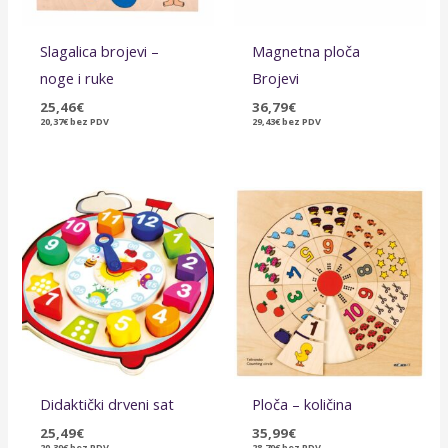
Slagalica brojevi –
Magnetna ploča
noge i ruke
Brojevi
25,46
€
36,79
€
20,37
€
bez PDV
29,43
€
bez PDV
Didaktički drveni sat
Ploča – količina
25,49
€
35,99
€
20,39
€
bez PDV
28,79
€
bez PDV