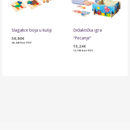
Slagalice boja u kutiji
Didaktička igra
“Pecanje”
56,80
€
45,44
€
bez PDV
15,24
€
12,19
€
bez PDV