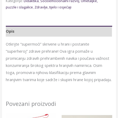
Kategorije:
Didaktika
,
Socioemocionalni razvoj
,
Umetaljke,
puzzle i slagalice
,
Zdravlje, tijelo i osjećaji
Opis
Otkrijte “supermoći” skrivene u hrani i postanite
“superheroj” zdrave prehrane! Ova igra pomaže u
promicanju zdravih prehrambenih navika i poučava važnost
konzumiranja širokog spektra hranjivih namirnica. Osim
toga, promovira njihovu klasifikaciju prema glavnim
hranjivim tvarima koje sadrže i skupini hrane kojoj pripadaju.
Povezani proizvodi