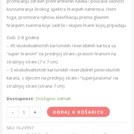
promicanju zdravih prehrambenih navika i poučava važnost
konzumiranja širokog spektra hranjivih namirnica. Osim
toga, promovira njihovu klasifikaciju prema glavnim
hranjivim tvarima koje sadrže i skupini hrane kojoj pripadaju.
Dob: 3-8 godina
– 45 visokokvalitetnih kartonskih reverzibilnih kartica sa
“super hranom” na prednjoj strani i pravom hranom na
stražnjoj strani (7 x 7 cm)
– 5 visokokvalitetnih kartonskih reverzibilnih peterokutnih
karata, s djecom na prednjoj strani i “superjunacima” na
stražnjoj strani (strana 7 cm)
Dostupnost:
Dostupno odmah
-
+
DODAJ U KOŠARICU
SKU:
10-20557