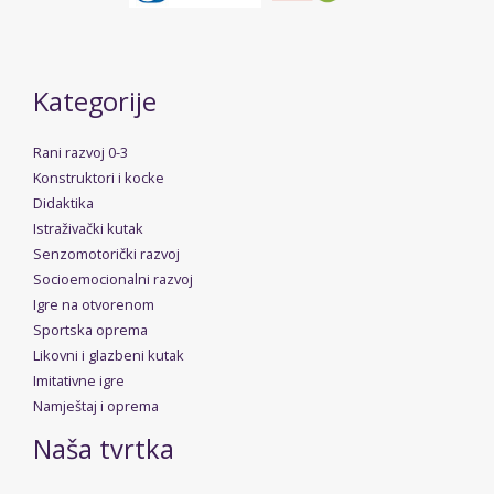
Kategorije
Rani razvoj 0-3
Konstruktori i kocke
Didaktika
Istraživački kutak
Senzomotorički razvoj
Socioemocionalni razvoj
Igre na otvorenom
Sportska oprema
Likovni i glazbeni kutak
Imitativne igre
Namještaj i oprema
Naša tvrtka