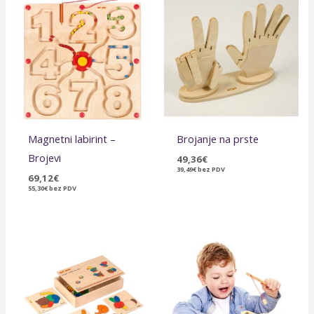
Magnetni labirint –
Brojanje na prste
Brojevi
49,36
€
39,49
€
bez PDV
69,12
€
55,30
€
bez PDV