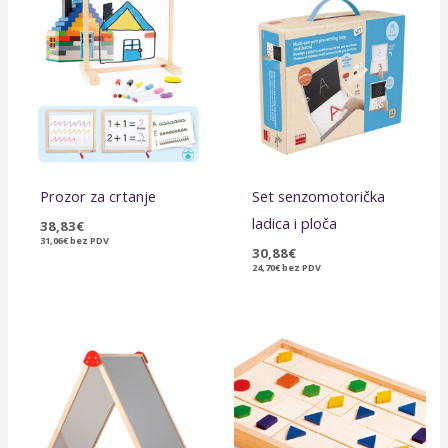
Prozor za crtanje
Set senzomotorička
ladica i ploča
38,83
€
31,06
€
bez PDV
30,88
€
24,70
€
bez PDV