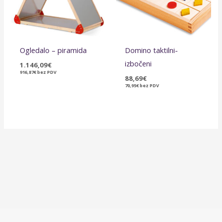
Ogledalo – piramida
Domino taktilni-
izbočeni
1.146,09
€
916,87
€
bez PDV
88,69
€
70,95
€
bez PDV