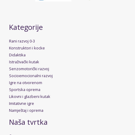
Kategorije
Rani razvoj 0-3
Konstruktori i kocke
Didaktika
Istraživački kutak
Senzomotorički razvoj
Socioemocionalni razvoj
Igre na otvorenom
Sportska oprema
Likovni i glazbeni kutak
Imitativne igre
Namještaj i oprema
Naša tvrtka