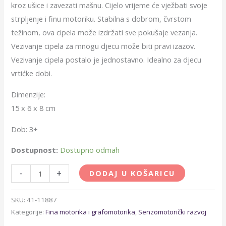
kroz ušice i zavezati mašnu. Cijelo vrijeme će vježbati svoje
strpljenje i finu motoriku. Stabilna s dobrom, čvrstom
težinom, ova cipela može izdržati sve pokušaje vezanja.
Vezivanje cipela za mnogu djecu može biti pravi izazov.
Vezivanje cipela postalo je jednostavno. Idealno za djecu
vrtićke dobi.
Dimenzije:
15 x 6 x 8 cm
Dob: 3+
Dostupnost:
Dostupno odmah
-
+
DODAJ U KOŠARICU
SKU:
41-11887
Kategorije:
Fina motorika i grafomotorika
,
Senzomotorički razvoj