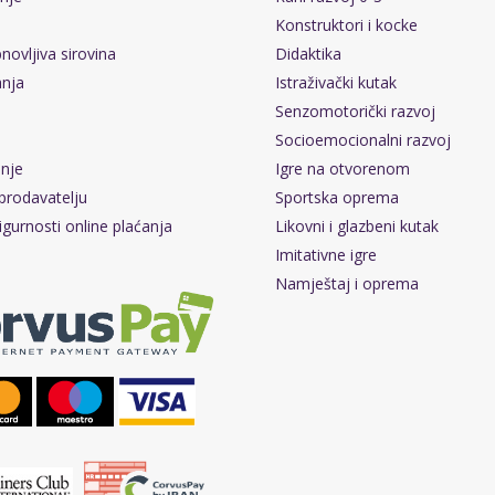
Konstruktori i kocke
novljiva sirovina
Didaktika
anja
Istraživački kutak
Senzomotorički razvoj
Socioemocionalni razvoj
pnje
Igre na otvorenom
prodavatelju
Sportska oprema
igurnosti online plaćanja
Likovni i glazbeni kutak
Imitativne igre
Namještaj i oprema