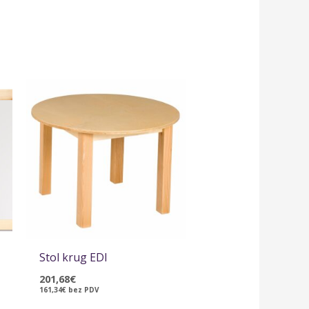
Stol krug EDI
201,68
€
161,34
€
bez PDV