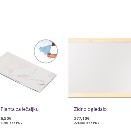
Plahta za ležaljku
Zidno ogledalo
6,50
€
277,10
€
5,20
€
bez PDV
221,68
€
bez PDV