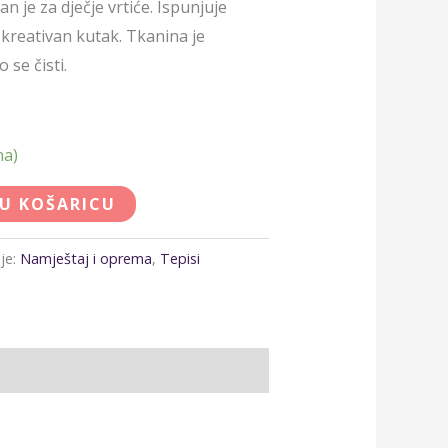
an je za dječje vrtiće. Ispunjuje
 kreativan kutak. Tkanina je
 se čisti.
na)
 U KOŠARICU
je:
Namještaj i oprema
,
Tepisi