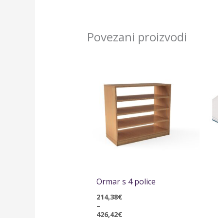
Povezani proizvodi
Raspon
cijena:
od
214,38€
do
426,42€
Ormar s 4 police
214,38
€
–
426,42
€