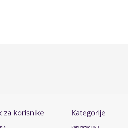
 za korisnike
Kategorije
anje
Rani razvoj 0-3