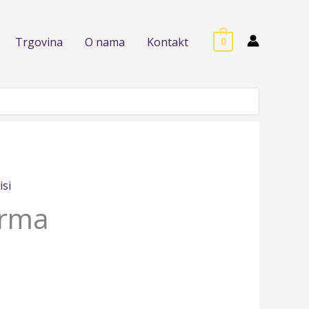
Trgovina
O nama
Kontakt
0
isi
arma