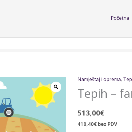
Početna
Namještaj i oprema
,
Tep
Tepih
Tepih – f
-
farma
količina
513,00
€
410,40
€
bez PDV